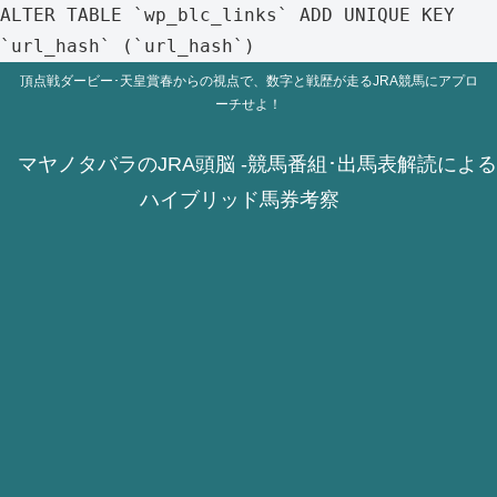
ALTER TABLE `wp_blc_links` ADD UNIQUE KEY
`url_hash` (`url_hash`)
頂点戦ダービー･天皇賞春からの視点で、数字と戦歴が走るJRA競馬にアプロ
ーチせよ！
マヤノタバラのJRA頭脳 -競馬番組･出馬表解読による
ハイブリッド馬券考察