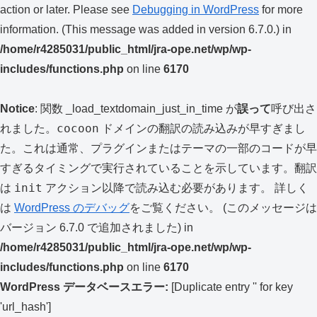
action or later. Please see
Debugging in WordPress
for more
information. (This message was added in version 6.7.0.) in
/home/r4285031/public_html/jra-ope.net/wp/wp-
includes/functions.php
on line
6170
Notice
: 関数 _load_textdomain_just_in_time が
誤って
呼び出さ
cocoon
れました。
ドメインの翻訳の読み込みが早すぎまし
た。これは通常、プラグインまたはテーマの一部のコードが早
すぎるタイミングで実行されていることを示しています。翻訳
init
は
アクション以降で読み込む必要があります。 詳しく
は
WordPress のデバッグ
をご覧ください。 (このメッセージは
バージョン 6.7.0 で追加されました) in
/home/r4285031/public_html/jra-ope.net/wp/wp-
includes/functions.php
on line
6170
WordPress データベースエラー:
[Duplicate entry '' for key
'url_hash']