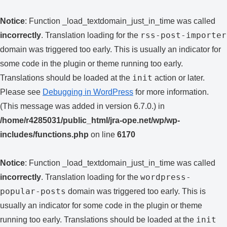
Notice
: Function _load_textdomain_just_in_time was called
rss-post-importer
incorrectly
. Translation loading for the
domain was triggered too early. This is usually an indicator for
some code in the plugin or theme running too early.
init
Translations should be loaded at the
action or later.
Please see
Debugging in WordPress
for more information.
(This message was added in version 6.7.0.) in
/home/r4285031/public_html/jra-ope.net/wp/wp-
includes/functions.php
on line
6170
Notice
: Function _load_textdomain_just_in_time was called
wordpress-
incorrectly
. Translation loading for the
popular-posts
domain was triggered too early. This is
usually an indicator for some code in the plugin or theme
init
running too early. Translations should be loaded at the