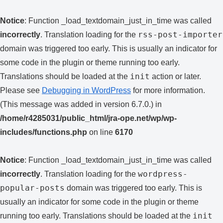
Notice
: Function _load_textdomain_just_in_time was called
rss-post-importer
incorrectly
. Translation loading for the
domain was triggered too early. This is usually an indicator for
some code in the plugin or theme running too early.
init
Translations should be loaded at the
action or later.
Please see
Debugging in WordPress
for more information.
(This message was added in version 6.7.0.) in
/home/r4285031/public_html/jra-ope.net/wp/wp-
includes/functions.php
on line
6170
Notice
: Function _load_textdomain_just_in_time was called
wordpress-
incorrectly
. Translation loading for the
popular-posts
domain was triggered too early. This is
usually an indicator for some code in the plugin or theme
init
running too early. Translations should be loaded at the