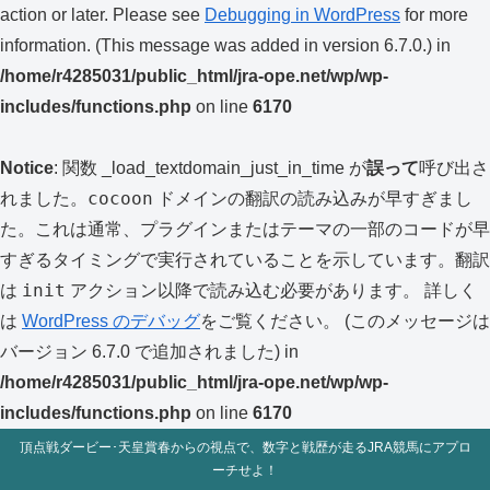
action or later. Please see
Debugging in WordPress
for more
information. (This message was added in version 6.7.0.) in
/home/r4285031/public_html/jra-ope.net/wp/wp-
includes/functions.php
on line
6170
Notice
: 関数 _load_textdomain_just_in_time が
誤って
呼び出さ
cocoon
れました。
ドメインの翻訳の読み込みが早すぎまし
た。これは通常、プラグインまたはテーマの一部のコードが早
すぎるタイミングで実行されていることを示しています。翻訳
init
は
アクション以降で読み込む必要があります。 詳しく
は
WordPress のデバッグ
をご覧ください。 (このメッセージは
バージョン 6.7.0 で追加されました) in
/home/r4285031/public_html/jra-ope.net/wp/wp-
includes/functions.php
on line
6170
頂点戦ダービー･天皇賞春からの視点で、数字と戦歴が走るJRA競馬にアプロ
ーチせよ！