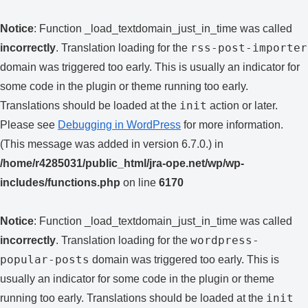
Notice
: Function _load_textdomain_just_in_time was called
rss-post-importer
incorrectly
. Translation loading for the
domain was triggered too early. This is usually an indicator for
some code in the plugin or theme running too early.
init
Translations should be loaded at the
action or later.
Please see
Debugging in WordPress
for more information.
(This message was added in version 6.7.0.) in
/home/r4285031/public_html/jra-ope.net/wp/wp-
includes/functions.php
on line
6170
Notice
: Function _load_textdomain_just_in_time was called
wordpress-
incorrectly
. Translation loading for the
popular-posts
domain was triggered too early. This is
usually an indicator for some code in the plugin or theme
init
running too early. Translations should be loaded at the