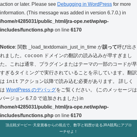
action or later. Please see
Debugging in WordPress
for more
information. (This message was added in version 6.7.0.) in
/home/r4285031/public_html/jra-ope.net/wp/wp-
includes/functions.php
on line
6170
Notice
: 関数 _load_textdomain_just_in_time が
誤って
呼び出さ
cocoon
れました。
ドメインの翻訳の読み込みが早すぎまし
た。これは通常、プラグインまたはテーマの一部のコードが早
すぎるタイミングで実行されていることを示しています。翻訳
init
は
アクション以降で読み込む必要があります。 詳しく
は
WordPress のデバッグ
をご覧ください。 (このメッセージは
バージョン 6.7.0 で追加されました) in
/home/r4285031/public_html/jra-ope.net/wp/wp-
includes/functions.php
on line
6170
頂点戦ダービー･天皇賞春からの視点で、数字と戦歴が走るJRA競馬にアプロ
ーチせよ！