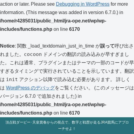
action or later. Please see
Debugging in WordPress
for more
information. (This message was added in version 6.7.0.) in
/home/r4285031/public_html/jra-ope.net/wp/wp-
includes/functions.php
on line
6170
Notice
: 関数 _load_textdomain_just_in_time が
誤って
呼び出さ
cocoon
れました。
ドメインの翻訳の読み込みが早すぎまし
た。これは通常、プラグインまたはテーマの一部のコードが早
すぎるタイミングで実行されていることを示しています。翻訳
init
は
アクション以降で読み込む必要があります。 詳しく
は
WordPress のデバッグ
をご覧ください。 (このメッセージは
バージョン 6.7.0 で追加されました) in
/home/r4285031/public_html/jra-ope.net/wp/wp-
includes/functions.php
on line
6170
頂点戦ダービー･天皇賞春からの視点で、数字と戦歴が走るJRA競馬にアプロ
ーチせよ！