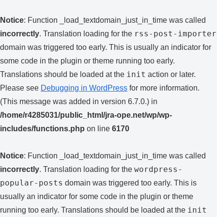
Notice
: Function _load_textdomain_just_in_time was called
rss-post-importer
incorrectly
. Translation loading for the
domain was triggered too early. This is usually an indicator for
some code in the plugin or theme running too early.
init
Translations should be loaded at the
action or later.
Please see
Debugging in WordPress
for more information.
(This message was added in version 6.7.0.) in
/home/r4285031/public_html/jra-ope.net/wp/wp-
includes/functions.php
on line
6170
Notice
: Function _load_textdomain_just_in_time was called
wordpress-
incorrectly
. Translation loading for the
popular-posts
domain was triggered too early. This is
usually an indicator for some code in the plugin or theme
init
running too early. Translations should be loaded at the