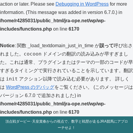
action or later. Please see
Debugging in WordPress
for more
information. (This message was added in version 6.7.0.) in
/home/r4285031/public_html/jra-ope.net/wp/wp-
includes/functions.php
on line
6170
Notice
: 関数 _load_textdomain_just_in_time が
誤って
呼び出さ
cocoon
れました。
ドメインの翻訳の読み込みが早すぎまし
た。これは通常、プラグインまたはテーマの一部のコードが早
すぎるタイミングで実行されていることを示しています。翻訳
init
は
アクション以降で読み込む必要があります。 詳しく
は
WordPress のデバッグ
をご覧ください。 (このメッセージは
バージョン 6.7.0 で追加されました) in
/home/r4285031/public_html/jra-ope.net/wp/wp-
includes/functions.php
on line
6170
頂点戦ダービー･天皇賞春からの視点で、数字と戦歴が走るJRA競馬にアプロ
ーチせよ！