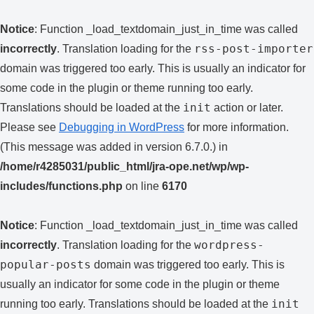
Notice
: Function _load_textdomain_just_in_time was called
rss-post-importer
incorrectly
. Translation loading for the
domain was triggered too early. This is usually an indicator for
some code in the plugin or theme running too early.
init
Translations should be loaded at the
action or later.
Please see
Debugging in WordPress
for more information.
(This message was added in version 6.7.0.) in
/home/r4285031/public_html/jra-ope.net/wp/wp-
includes/functions.php
on line
6170
Notice
: Function _load_textdomain_just_in_time was called
wordpress-
incorrectly
. Translation loading for the
popular-posts
domain was triggered too early. This is
usually an indicator for some code in the plugin or theme
init
running too early. Translations should be loaded at the