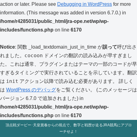
action or later. Please see
Debugging in WordPress
for more
information. (This message was added in version 6.7.0.) in
/home/r4285031/public_html/jra-ope.net/wp/wp-
includes/functions.php
on line
6170
Notice
: 関数 _load_textdomain_just_in_time が
誤って
呼び出さ
cocoon
れました。
ドメインの翻訳の読み込みが早すぎまし
た。これは通常、プラグインまたはテーマの一部のコードが早
すぎるタイミングで実行されていることを示しています。翻訳
init
は
アクション以降で読み込む必要があります。 詳しく
は
WordPress のデバッグ
をご覧ください。 (このメッセージは
バージョン 6.7.0 で追加されました) in
/home/r4285031/public_html/jra-ope.net/wp/wp-
includes/functions.php
on line
6170
頂点戦ダービー･天皇賞春からの視点で、数字と戦歴が走るJRA競馬にアプロ
ーチせよ！