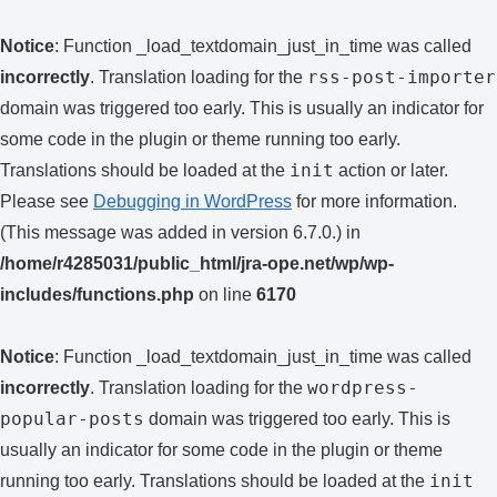
Notice
: Function _load_textdomain_just_in_time was called
rss-post-importer
incorrectly
. Translation loading for the
domain was triggered too early. This is usually an indicator for
some code in the plugin or theme running too early.
init
Translations should be loaded at the
action or later.
Please see
Debugging in WordPress
for more information.
(This message was added in version 6.7.0.) in
/home/r4285031/public_html/jra-ope.net/wp/wp-
includes/functions.php
on line
6170
Notice
: Function _load_textdomain_just_in_time was called
wordpress-
incorrectly
. Translation loading for the
popular-posts
domain was triggered too early. This is
usually an indicator for some code in the plugin or theme
init
running too early. Translations should be loaded at the