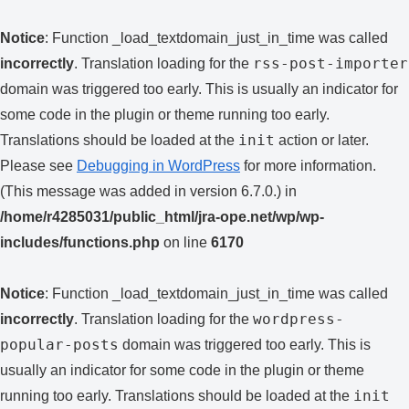
Notice
: Function _load_textdomain_just_in_time was called
rss-post-importer
incorrectly
. Translation loading for the
domain was triggered too early. This is usually an indicator for
some code in the plugin or theme running too early.
init
Translations should be loaded at the
action or later.
Please see
Debugging in WordPress
for more information.
(This message was added in version 6.7.0.) in
/home/r4285031/public_html/jra-ope.net/wp/wp-
includes/functions.php
on line
6170
Notice
: Function _load_textdomain_just_in_time was called
wordpress-
incorrectly
. Translation loading for the
popular-posts
domain was triggered too early. This is
usually an indicator for some code in the plugin or theme
init
running too early. Translations should be loaded at the