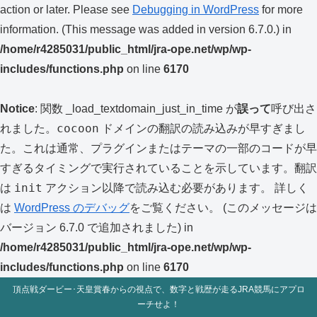
action or later. Please see
Debugging in WordPress
for more
information. (This message was added in version 6.7.0.) in
/home/r4285031/public_html/jra-ope.net/wp/wp-
includes/functions.php
on line
6170
Notice
: 関数 _load_textdomain_just_in_time が
誤って
呼び出さ
cocoon
れました。
ドメインの翻訳の読み込みが早すぎまし
た。これは通常、プラグインまたはテーマの一部のコードが早
すぎるタイミングで実行されていることを示しています。翻訳
init
は
アクション以降で読み込む必要があります。 詳しく
は
WordPress のデバッグ
をご覧ください。 (このメッセージは
バージョン 6.7.0 で追加されました) in
/home/r4285031/public_html/jra-ope.net/wp/wp-
includes/functions.php
on line
6170
頂点戦ダービー･天皇賞春からの視点で、数字と戦歴が走るJRA競馬にアプロ
ーチせよ！