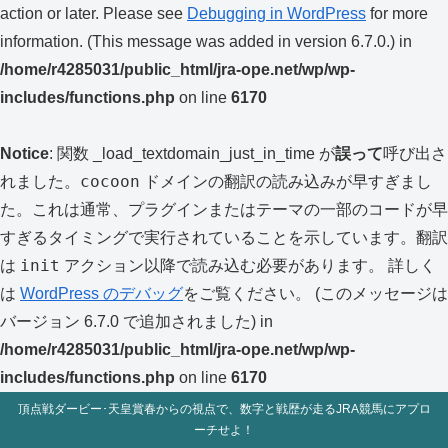
action or later. Please see
Debugging in WordPress
for more
information. (This message was added in version 6.7.0.) in
/home/r4285031/public_html/jra-ope.net/wp/wp-
includes/functions.php
on line
6170
Notice
: 関数 _load_textdomain_just_in_time が
誤って
呼び出さ
cocoon
れました。
ドメインの翻訳の読み込みが早すぎまし
た。これは通常、プラグインまたはテーマの一部のコードが早
すぎるタイミングで実行されていることを示しています。翻訳
init
は
アクション以降で読み込む必要があります。 詳しく
は
WordPress のデバッグ
をご覧ください。 (このメッセージは
バージョン 6.7.0 で追加されました) in
/home/r4285031/public_html/jra-ope.net/wp/wp-
includes/functions.php
on line
6170
頂点戦ダービー･天皇賞春からの視点で、数字と戦歴が走るJRA競馬にアプロ
ーチせよ！