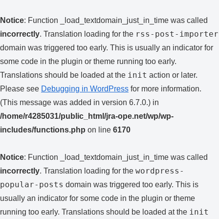
Notice
: Function _load_textdomain_just_in_time was called
rss-post-importer
incorrectly
. Translation loading for the
domain was triggered too early. This is usually an indicator for
some code in the plugin or theme running too early.
init
Translations should be loaded at the
action or later.
Please see
Debugging in WordPress
for more information.
(This message was added in version 6.7.0.) in
/home/r4285031/public_html/jra-ope.net/wp/wp-
includes/functions.php
on line
6170
Notice
: Function _load_textdomain_just_in_time was called
wordpress-
incorrectly
. Translation loading for the
popular-posts
domain was triggered too early. This is
usually an indicator for some code in the plugin or theme
init
running too early. Translations should be loaded at the