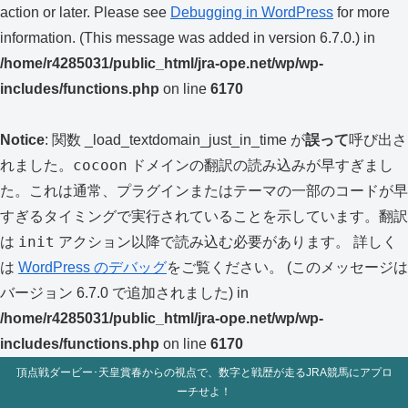
action or later. Please see
Debugging in WordPress
for more
information. (This message was added in version 6.7.0.) in
/home/r4285031/public_html/jra-ope.net/wp/wp-
includes/functions.php
on line
6170
Notice
: 関数 _load_textdomain_just_in_time が
誤って
呼び出さ
cocoon
れました。
ドメインの翻訳の読み込みが早すぎまし
た。これは通常、プラグインまたはテーマの一部のコードが早
すぎるタイミングで実行されていることを示しています。翻訳
init
は
アクション以降で読み込む必要があります。 詳しく
は
WordPress のデバッグ
をご覧ください。 (このメッセージは
バージョン 6.7.0 で追加されました) in
/home/r4285031/public_html/jra-ope.net/wp/wp-
includes/functions.php
on line
6170
頂点戦ダービー･天皇賞春からの視点で、数字と戦歴が走るJRA競馬にアプロ
ーチせよ！