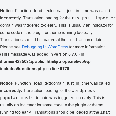
Notice
: Function _load_textdomain_just_in_time was called
rss-post-importer
incorrectly
. Translation loading for the
domain was triggered too early. This is usually an indicator for
some code in the plugin or theme running too early.
init
Translations should be loaded at the
action or later.
Please see
Debugging in WordPress
for more information.
(This message was added in version 6.7.0.) in
/home/r4285031/public_html/jra-ope.net/wp/wp-
includes/functions.php
on line
6170
Notice
: Function _load_textdomain_just_in_time was called
wordpress-
incorrectly
. Translation loading for the
popular-posts
domain was triggered too early. This is
usually an indicator for some code in the plugin or theme
init
running too early. Translations should be loaded at the