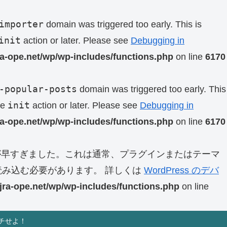
importer
domain was triggered too early. This is
init
action or later. Please see
Debugging in
ra-ope.net/wp/wp-includes/functions.php
on line
6170
-popular-posts
domain was triggered too early. This
init
he
action or later. Please see
Debugging in
ra-ope.net/wp/wp-includes/functions.php
on line
6170
早すぎました。これは通常、プラグインまたはテーマ
み込む必要があります。 詳しくは
WordPress のデバ
jra-ope.net/wp/wp-includes/functions.php
on line
チせよ！