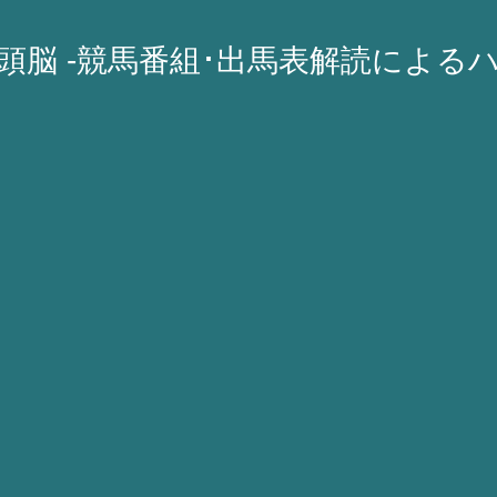
A頭脳 -競馬番組･出馬表解読による