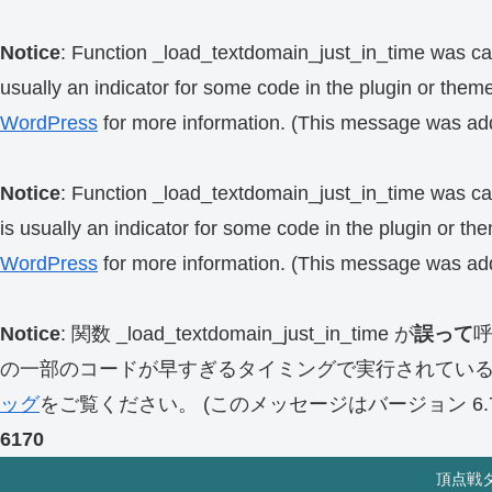
Notice
: Function _load_textdomain_just_in_time was ca
usually an indicator for some code in the plugin or them
WordPress
for more information. (This message was add
Notice
: Function _load_textdomain_just_in_time was ca
is usually an indicator for some code in the plugin or th
WordPress
for more information. (This message was add
Notice
: 関数 _load_textdomain_just_in_time が
誤って
の一部のコードが早すぎるタイミングで実行されてい
ッグ
をご覧ください。 (このメッセージはバージョン 6.7.
6170
頂点戦