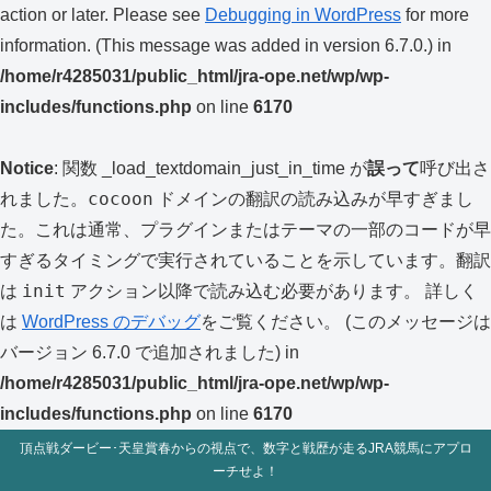
action or later. Please see
Debugging in WordPress
for more
information. (This message was added in version 6.7.0.) in
/home/r4285031/public_html/jra-ope.net/wp/wp-
includes/functions.php
on line
6170
Notice
: 関数 _load_textdomain_just_in_time が
誤って
呼び出さ
cocoon
れました。
ドメインの翻訳の読み込みが早すぎまし
た。これは通常、プラグインまたはテーマの一部のコードが早
すぎるタイミングで実行されていることを示しています。翻訳
init
は
アクション以降で読み込む必要があります。 詳しく
は
WordPress のデバッグ
をご覧ください。 (このメッセージは
バージョン 6.7.0 で追加されました) in
/home/r4285031/public_html/jra-ope.net/wp/wp-
includes/functions.php
on line
6170
頂点戦ダービー･天皇賞春からの視点で、数字と戦歴が走るJRA競馬にアプロ
ーチせよ！