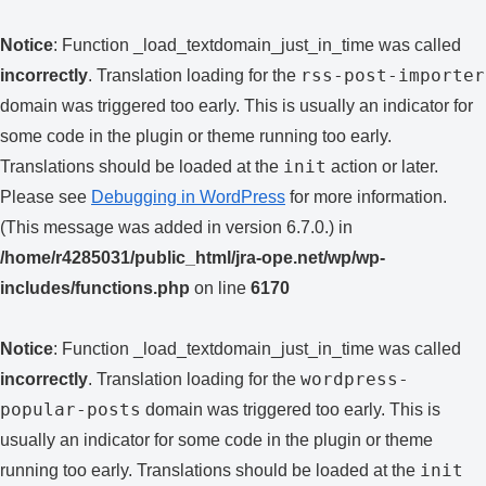
Notice
: Function _load_textdomain_just_in_time was called
rss-post-importer
incorrectly
. Translation loading for the
domain was triggered too early. This is usually an indicator for
some code in the plugin or theme running too early.
init
Translations should be loaded at the
action or later.
Please see
Debugging in WordPress
for more information.
(This message was added in version 6.7.0.) in
/home/r4285031/public_html/jra-ope.net/wp/wp-
includes/functions.php
on line
6170
Notice
: Function _load_textdomain_just_in_time was called
wordpress-
incorrectly
. Translation loading for the
popular-posts
domain was triggered too early. This is
usually an indicator for some code in the plugin or theme
init
running too early. Translations should be loaded at the