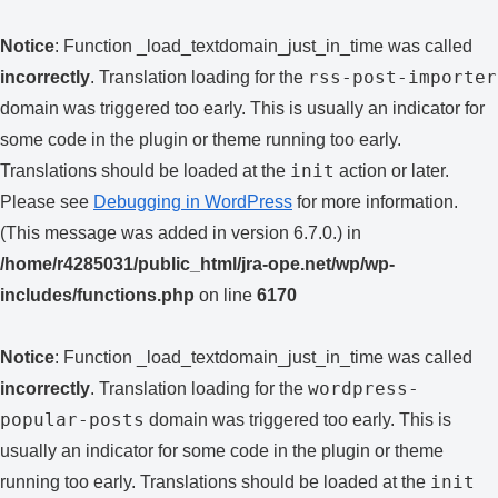
Notice
: Function _load_textdomain_just_in_time was called
rss-post-importer
incorrectly
. Translation loading for the
domain was triggered too early. This is usually an indicator for
some code in the plugin or theme running too early.
init
Translations should be loaded at the
action or later.
Please see
Debugging in WordPress
for more information.
(This message was added in version 6.7.0.) in
/home/r4285031/public_html/jra-ope.net/wp/wp-
includes/functions.php
on line
6170
Notice
: Function _load_textdomain_just_in_time was called
wordpress-
incorrectly
. Translation loading for the
popular-posts
domain was triggered too early. This is
usually an indicator for some code in the plugin or theme
init
running too early. Translations should be loaded at the