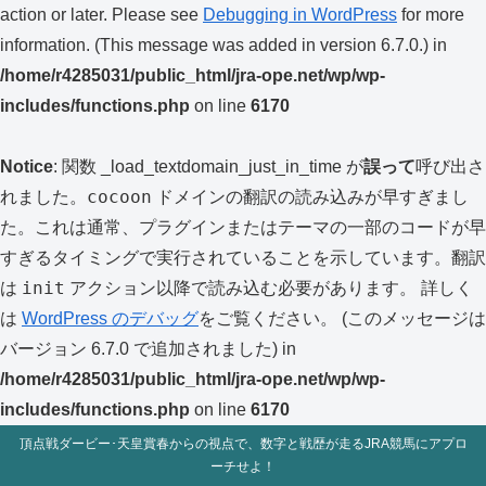
action or later. Please see
Debugging in WordPress
for more
information. (This message was added in version 6.7.0.) in
/home/r4285031/public_html/jra-ope.net/wp/wp-
includes/functions.php
on line
6170
Notice
: 関数 _load_textdomain_just_in_time が
誤って
呼び出さ
cocoon
れました。
ドメインの翻訳の読み込みが早すぎまし
た。これは通常、プラグインまたはテーマの一部のコードが早
すぎるタイミングで実行されていることを示しています。翻訳
init
は
アクション以降で読み込む必要があります。 詳しく
は
WordPress のデバッグ
をご覧ください。 (このメッセージは
バージョン 6.7.0 で追加されました) in
/home/r4285031/public_html/jra-ope.net/wp/wp-
includes/functions.php
on line
6170
頂点戦ダービー･天皇賞春からの視点で、数字と戦歴が走るJRA競馬にアプロ
ーチせよ！