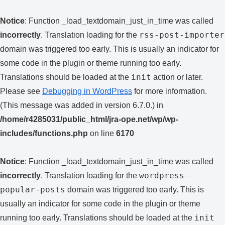
Notice
: Function _load_textdomain_just_in_time was called
rss-post-importer
incorrectly
. Translation loading for the
domain was triggered too early. This is usually an indicator for
some code in the plugin or theme running too early.
init
Translations should be loaded at the
action or later.
Please see
Debugging in WordPress
for more information.
(This message was added in version 6.7.0.) in
/home/r4285031/public_html/jra-ope.net/wp/wp-
includes/functions.php
on line
6170
Notice
: Function _load_textdomain_just_in_time was called
wordpress-
incorrectly
. Translation loading for the
popular-posts
domain was triggered too early. This is
usually an indicator for some code in the plugin or theme
init
running too early. Translations should be loaded at the