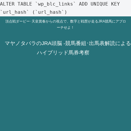
ALTER TABLE `wp_blc_links` ADD UNIQUE KEY
`url_hash` (`url_hash`)
頂点戦ダービー･天皇賞春からの視点で、数字と戦歴が走るJRA競馬にアプロ
ーチせよ！
マヤノタバラのJRA頭脳 -競馬番組･出馬表解読による
ハイブリッド馬券考察