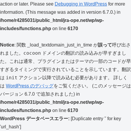
action or later. Please see
Debugging in WordPress
for more
information. (This message was added in version 6.7.0.) in
/home/r4285031/public_html/jra-ope.net/wp/wp-
includes/functions.php
on line
6170
Notice
: 関数 _load_textdomain_just_in_time が
誤って
呼び出さ
cocoon
れました。
ドメインの翻訳の読み込みが早すぎまし
た。これは通常、プラグインまたはテーマの一部のコードが早
すぎるタイミングで実行されていることを示しています。翻訳
init
は
アクション以降で読み込む必要があります。 詳しく
は
WordPress のデバッグ
をご覧ください。 (このメッセージは
バージョン 6.7.0 で追加されました) in
/home/r4285031/public_html/jra-ope.net/wp/wp-
includes/functions.php
on line
6170
WordPress データベースエラー:
[Duplicate entry '' for key
'url_hash']