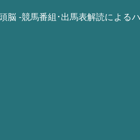
A頭脳 -競馬番組･出馬表解読による