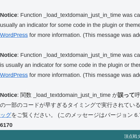
Notice
: Function _load_textdomain_just_in_time was ca
usually an indicator for some code in the plugin or them
WordPress
for more information. (This message was add
Notice
: Function _load_textdomain_just_in_time was ca
is usually an indicator for some code in the plugin or th
WordPress
for more information. (This message was add
Notice
: 関数 _load_textdomain_just_in_time が
誤って
の一部のコードが早すぎるタイミングで実行されてい
ッグ
をご覧ください。 (このメッセージはバージョン 6.7.
6170
頂点戦