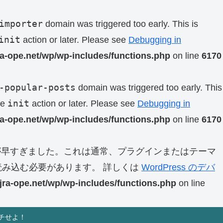
importer
domain was triggered too early. This is
init
action or later. Please see
Debugging in
ra-ope.net/wp/wp-includes/functions.php
on line
6170
-popular-posts
domain was triggered too early. This
init
he
action or later. Please see
Debugging in
ra-ope.net/wp/wp-includes/functions.php
on line
6170
早すぎました。これは通常、プラグインまたはテーマ
み込む必要があります。 詳しくは
WordPress のデバ
jra-ope.net/wp/wp-includes/functions.php
on line
チせよ！