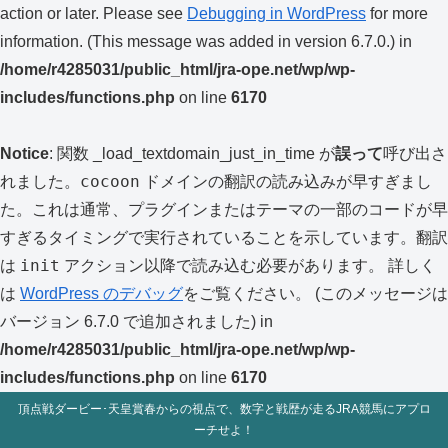
action or later. Please see
Debugging in WordPress
for more
information. (This message was added in version 6.7.0.) in
/home/r4285031/public_html/jra-ope.net/wp/wp-
includes/functions.php
on line
6170
Notice
: 関数 _load_textdomain_just_in_time が
誤って
呼び出さ
cocoon
れました。
ドメインの翻訳の読み込みが早すぎまし
た。これは通常、プラグインまたはテーマの一部のコードが早
すぎるタイミングで実行されていることを示しています。翻訳
init
は
アクション以降で読み込む必要があります。 詳しく
は
WordPress のデバッグ
をご覧ください。 (このメッセージは
バージョン 6.7.0 で追加されました) in
/home/r4285031/public_html/jra-ope.net/wp/wp-
includes/functions.php
on line
6170
頂点戦ダービー･天皇賞春からの視点で、数字と戦歴が走るJRA競馬にアプロ
ーチせよ！