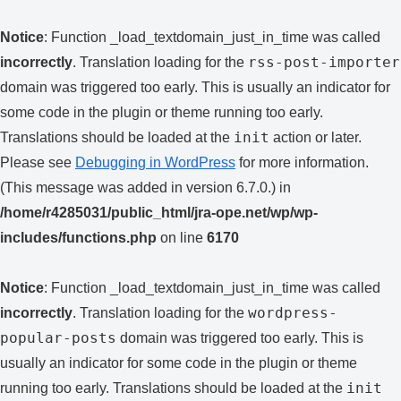
Notice
: Function _load_textdomain_just_in_time was called
rss-post-importer
incorrectly
. Translation loading for the
domain was triggered too early. This is usually an indicator for
some code in the plugin or theme running too early.
init
Translations should be loaded at the
action or later.
Please see
Debugging in WordPress
for more information.
(This message was added in version 6.7.0.) in
/home/r4285031/public_html/jra-ope.net/wp/wp-
includes/functions.php
on line
6170
Notice
: Function _load_textdomain_just_in_time was called
wordpress-
incorrectly
. Translation loading for the
popular-posts
domain was triggered too early. This is
usually an indicator for some code in the plugin or theme
init
running too early. Translations should be loaded at the