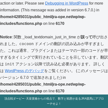
action or later. Please see
Debugging in WordPress
for more
information. (This message was added in version 6.7.0.) in
/home/r4285031/public_html/jra-ope.net/wp/wp-
includes/functions.php
on line
6170
Notice
: 関数 _load_textdomain_just_in_time が
誤って
呼び出さ
cocoon
れました。
ドメインの翻訳の読み込みが早すぎまし
た。これは通常、プラグインまたはテーマの一部のコードが早
すぎるタイミングで実行されていることを示しています。翻訳
init
は
アクション以降で読み込む必要があります。 詳しく
は
WordPress のデバッグ
をご覧ください。 (このメッセージは
バージョン 6.7.0 で追加されました) in
/home/r4285031/public_html/jra-ope.net/wp/wp-
includes/functions.php
on line
6170
頂点戦ダービー･天皇賞春からの視点で、数字と戦歴が走るJRA競馬にアプロ
ーチせよ！