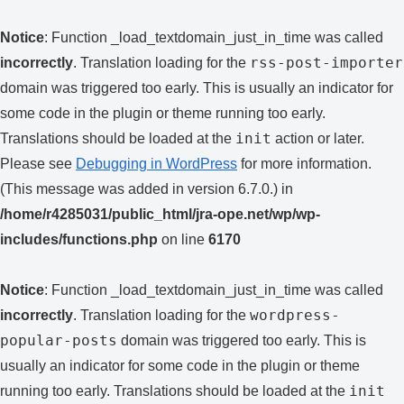
Notice
: Function _load_textdomain_just_in_time was called
rss-post-importer
incorrectly
. Translation loading for the
domain was triggered too early. This is usually an indicator for
some code in the plugin or theme running too early.
init
Translations should be loaded at the
action or later.
Please see
Debugging in WordPress
for more information.
(This message was added in version 6.7.0.) in
/home/r4285031/public_html/jra-ope.net/wp/wp-
includes/functions.php
on line
6170
Notice
: Function _load_textdomain_just_in_time was called
wordpress-
incorrectly
. Translation loading for the
popular-posts
domain was triggered too early. This is
usually an indicator for some code in the plugin or theme
init
running too early. Translations should be loaded at the