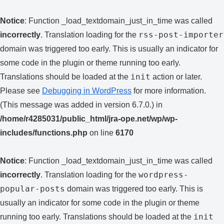
Notice
: Function _load_textdomain_just_in_time was called
rss-post-importer
incorrectly
. Translation loading for the
domain was triggered too early. This is usually an indicator for
some code in the plugin or theme running too early.
init
Translations should be loaded at the
action or later.
Please see
Debugging in WordPress
for more information.
(This message was added in version 6.7.0.) in
/home/r4285031/public_html/jra-ope.net/wp/wp-
includes/functions.php
on line
6170
Notice
: Function _load_textdomain_just_in_time was called
wordpress-
incorrectly
. Translation loading for the
popular-posts
domain was triggered too early. This is
usually an indicator for some code in the plugin or theme
init
running too early. Translations should be loaded at the