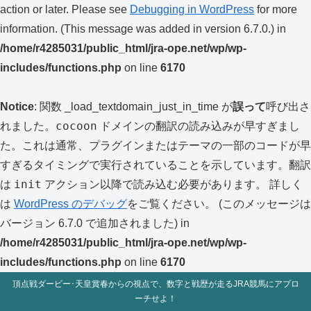
action or later. Please see
Debugging in WordPress
for more
information. (This message was added in version 6.7.0.) in
/home/r4285031/public_html/jra-ope.net/wp/wp-
includes/functions.php
on line
6170
Notice
: 関数 _load_textdomain_just_in_time が
誤って
呼び出さ
cocoon
れました。
ドメインの翻訳の読み込みが早すぎまし
た。これは通常、プラグインまたはテーマの一部のコードが早
すぎるタイミングで実行されていることを示しています。翻訳
init
は
アクション以降で読み込む必要があります。 詳しく
は
WordPress のデバッグ
をご覧ください。 (このメッセージは
バージョン 6.7.0 で追加されました) in
/home/r4285031/public_html/jra-ope.net/wp/wp-
includes/functions.php
on line
6170
頂点戦ダービー･天皇賞春からの視点で、数字と戦歴が走るJRA競馬にアプロ
ーチせよ！