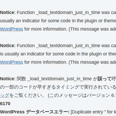
Notice
: Function _load_textdomain_just_in_time was ca
usually an indicator for some code in the plugin or them
WordPress
for more information. (This message was add
Notice
: Function _load_textdomain_just_in_time was ca
is usually an indicator for some code in the plugin or th
WordPress
for more information. (This message was add
Notice
: 関数 _load_textdomain_just_in_time が
誤って
の一部のコードが早すぎるタイミングで実行されてい
ッグ
をご覧ください。 (このメッセージはバージョン 6.7.
6170
WordPress データベースエラー:
[Duplicate entry '' for 