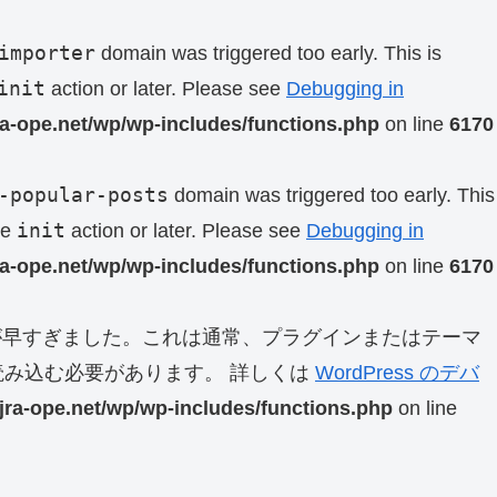
importer
domain was triggered too early. This is
init
action or later. Please see
Debugging in
ra-ope.net/wp/wp-includes/functions.php
on line
6170
-popular-posts
domain was triggered too early. This
init
he
action or later. Please see
Debugging in
ra-ope.net/wp/wp-includes/functions.php
on line
6170
早すぎました。これは通常、プラグインまたはテーマ
み込む必要があります。 詳しくは
WordPress のデバ
jra-ope.net/wp/wp-includes/functions.php
on line