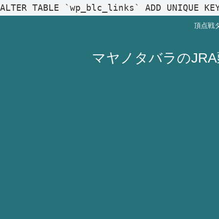
ALTER TABLE `wp_blc_links` ADD UNIQUE KE
頂点戦
マヤノタバラのJR