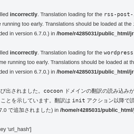
rss-post-
lled
incorrectly
. Translation loading for the
e running too early. Translations should be loaded at the
ed in version 6.7.0.) in
/home/r4285031/public_html/j
wordpress
lled
incorrectly
. Translation loading for the
eme running too early. Translations should be loaded at t
ed in version 6.7.0.) in
/home/r4285031/public_html/j
cocoon
呼び出されました。
ドメインの翻訳の読み込みが
init
ることを示しています。翻訳は
アクション以降で読
0 で追加されました) in
/home/r4285031/public_html/
key 'url_hash']