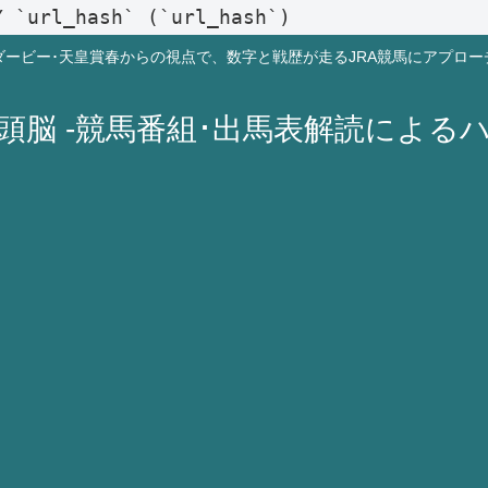
Y `url_hash` (`url_hash`)
ダービー･天皇賞春からの視点で、数字と戦歴が走るJRA競馬にアプロー
A頭脳 -競馬番組･出馬表解読による