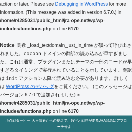
action or later. Please see
Debugging in WordPress
for more
information. (This message was added in version 6.7.0.) in
/home/r4285031/public_html/jra-ope.net/wp/wp-
includes/functions.php
on line
6170
Notice
: 関数 _load_textdomain_just_in_time が
誤って
呼び出さ
cocoon
れました。
ドメインの翻訳の読み込みが早すぎまし
た。これは通常、プラグインまたはテーマの一部のコードが早
すぎるタイミングで実行されていることを示しています。翻訳
init
は
アクション以降で読み込む必要があります。 詳しく
は
WordPress のデバッグ
をご覧ください。 (このメッセージは
バージョン 6.7.0 で追加されました) in
/home/r4285031/public_html/jra-ope.net/wp/wp-
includes/functions.php
on line
6170
頂点戦ダービー･天皇賞春からの視点で、数字と戦歴が走るJRA競馬にアプロ
ーチせよ！