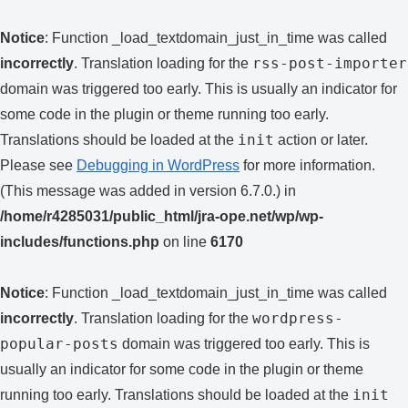
Notice
: Function _load_textdomain_just_in_time was called
rss-post-importer
incorrectly
. Translation loading for the
domain was triggered too early. This is usually an indicator for
some code in the plugin or theme running too early.
init
Translations should be loaded at the
action or later.
Please see
Debugging in WordPress
for more information.
(This message was added in version 6.7.0.) in
/home/r4285031/public_html/jra-ope.net/wp/wp-
includes/functions.php
on line
6170
Notice
: Function _load_textdomain_just_in_time was called
wordpress-
incorrectly
. Translation loading for the
popular-posts
domain was triggered too early. This is
usually an indicator for some code in the plugin or theme
init
running too early. Translations should be loaded at the