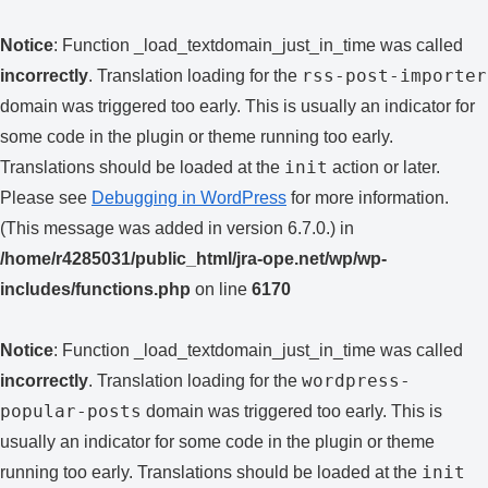
Notice
: Function _load_textdomain_just_in_time was called
rss-post-importer
incorrectly
. Translation loading for the
domain was triggered too early. This is usually an indicator for
some code in the plugin or theme running too early.
init
Translations should be loaded at the
action or later.
Please see
Debugging in WordPress
for more information.
(This message was added in version 6.7.0.) in
/home/r4285031/public_html/jra-ope.net/wp/wp-
includes/functions.php
on line
6170
Notice
: Function _load_textdomain_just_in_time was called
wordpress-
incorrectly
. Translation loading for the
popular-posts
domain was triggered too early. This is
usually an indicator for some code in the plugin or theme
init
running too early. Translations should be loaded at the