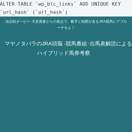
ALTER TABLE `wp_blc_links` ADD UNIQUE KEY
`url_hash` (`url_hash`)
頂点戦ダービー･天皇賞春からの視点で、数字と戦歴が走るJRA競馬にアプロ
ーチせよ！
マヤノタバラのJRA頭脳 -競馬番組･出馬表解読による
ハイブリッド馬券考察