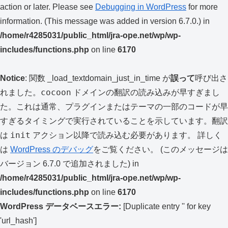
action or later. Please see
Debugging in WordPress
for more
information. (This message was added in version 6.7.0.) in
/home/r4285031/public_html/jra-ope.net/wp/wp-
includes/functions.php
on line
6170
Notice
: 関数 _load_textdomain_just_in_time が
誤って
呼び出さ
cocoon
れました。
ドメインの翻訳の読み込みが早すぎまし
た。これは通常、プラグインまたはテーマの一部のコードが早
すぎるタイミングで実行されていることを示しています。翻訳
init
は
アクション以降で読み込む必要があります。 詳しく
は
WordPress のデバッグ
をご覧ください。 (このメッセージは
バージョン 6.7.0 で追加されました) in
/home/r4285031/public_html/jra-ope.net/wp/wp-
includes/functions.php
on line
6170
WordPress データベースエラー:
[Duplicate entry '' for key
'url_hash']