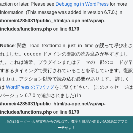
action or later. Please see
Debugging in WordPress
for more
information. (This message was added in version 6.7.0.) in
/home/r4285031/public_html/jra-ope.net/wp/wp-
includes/functions.php
on line
6170
Notice
: 関数 _load_textdomain_just_in_time が
誤って
呼び出さ
cocoon
れました。
ドメインの翻訳の読み込みが早すぎまし
た。これは通常、プラグインまたはテーマの一部のコードが早
すぎるタイミングで実行されていることを示しています。翻訳
init
は
アクション以降で読み込む必要があります。 詳しく
は
WordPress のデバッグ
をご覧ください。 (このメッセージは
バージョン 6.7.0 で追加されました) in
/home/r4285031/public_html/jra-ope.net/wp/wp-
includes/functions.php
on line
6170
頂点戦ダービー･天皇賞春からの視点で、数字と戦歴が走るJRA競馬にアプロ
ーチせよ！