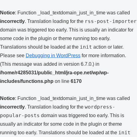
Notice
: Function _load_textdomain_just_in_time was called
rss-post-importer
incorrectly
. Translation loading for the
domain was triggered too early. This is usually an indicator for
some code in the plugin or theme running too early.
init
Translations should be loaded at the
action or later.
Please see
Debugging in WordPress
for more information.
(This message was added in version 6.7.0.) in
/home/r4285031/public_html/jra-ope.net/wp/wp-
includes/functions.php
on line
6170
Notice
: Function _load_textdomain_just_in_time was called
wordpress-
incorrectly
. Translation loading for the
popular-posts
domain was triggered too early. This is
usually an indicator for some code in the plugin or theme
init
running too early. Translations should be loaded at the