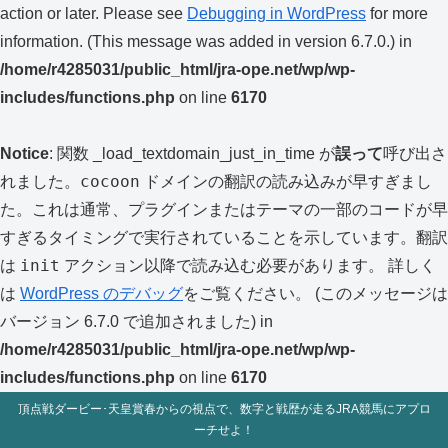
action or later. Please see
Debugging in WordPress
for more
information. (This message was added in version 6.7.0.) in
/home/r4285031/public_html/jra-ope.net/wp/wp-
includes/functions.php
on line
6170
Notice
: 関数 _load_textdomain_just_in_time が
誤って
呼び出さ
cocoon
れました。
ドメインの翻訳の読み込みが早すぎまし
た。これは通常、プラグインまたはテーマの一部のコードが早
すぎるタイミングで実行されていることを示しています。翻訳
init
は
アクション以降で読み込む必要があります。 詳しく
は
WordPress のデバッグ
をご覧ください。 (このメッセージは
バージョン 6.7.0 で追加されました) in
/home/r4285031/public_html/jra-ope.net/wp/wp-
includes/functions.php
on line
6170
頂点戦ダービー･天皇賞春からの視点で、数字と戦歴が走るJRA競馬にアプロ
ーチせよ！