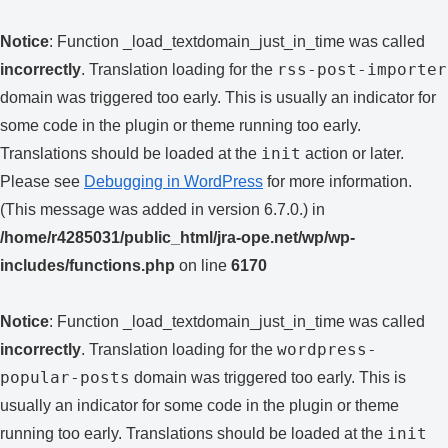
Notice
: Function _load_textdomain_just_in_time was called
rss-post-importer
incorrectly
. Translation loading for the
domain was triggered too early. This is usually an indicator for
some code in the plugin or theme running too early.
init
Translations should be loaded at the
action or later.
Please see
Debugging in WordPress
for more information.
(This message was added in version 6.7.0.) in
/home/r4285031/public_html/jra-ope.net/wp/wp-
includes/functions.php
on line
6170
Notice
: Function _load_textdomain_just_in_time was called
wordpress-
incorrectly
. Translation loading for the
popular-posts
domain was triggered too early. This is
usually an indicator for some code in the plugin or theme
init
running too early. Translations should be loaded at the