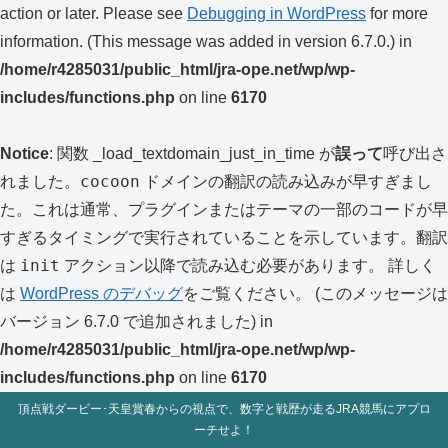
action or later. Please see
Debugging in WordPress
for more
information. (This message was added in version 6.7.0.) in
/home/r4285031/public_html/jra-ope.net/wp/wp-
includes/functions.php
on line
6170
Notice
: 関数 _load_textdomain_just_in_time が
誤って
呼び出さ
cocoon
れました。
ドメインの翻訳の読み込みが早すぎまし
た。これは通常、プラグインまたはテーマの一部のコードが早
すぎるタイミングで実行されていることを示しています。翻訳
init
は
アクション以降で読み込む必要があります。 詳しく
は
WordPress のデバッグ
をご覧ください。 (このメッセージは
バージョン 6.7.0 で追加されました) in
/home/r4285031/public_html/jra-ope.net/wp/wp-
includes/functions.php
on line
6170
頂点戦ダービー･天皇賞春からの視点で、数字と戦歴が走るJRA競馬にアプロ
ーチせよ！