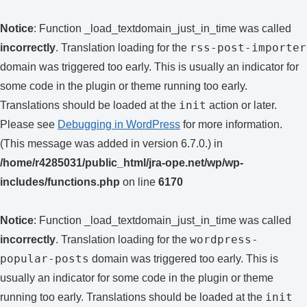
Notice
: Function _load_textdomain_just_in_time was called
rss-post-importer
incorrectly
. Translation loading for the
domain was triggered too early. This is usually an indicator for
some code in the plugin or theme running too early.
init
Translations should be loaded at the
action or later.
Please see
Debugging in WordPress
for more information.
(This message was added in version 6.7.0.) in
/home/r4285031/public_html/jra-ope.net/wp/wp-
includes/functions.php
on line
6170
Notice
: Function _load_textdomain_just_in_time was called
wordpress-
incorrectly
. Translation loading for the
popular-posts
domain was triggered too early. This is
usually an indicator for some code in the plugin or theme
init
running too early. Translations should be loaded at the