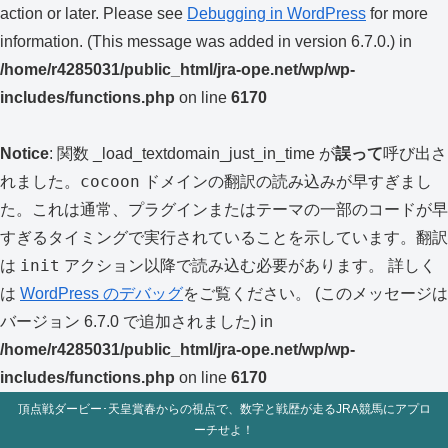
action or later. Please see
Debugging in WordPress
for more
information. (This message was added in version 6.7.0.) in
/home/r4285031/public_html/jra-ope.net/wp/wp-
includes/functions.php
on line
6170
Notice
: 関数 _load_textdomain_just_in_time が
誤って
呼び出さ
cocoon
れました。
ドメインの翻訳の読み込みが早すぎまし
た。これは通常、プラグインまたはテーマの一部のコードが早
すぎるタイミングで実行されていることを示しています。翻訳
init
は
アクション以降で読み込む必要があります。 詳しく
は
WordPress のデバッグ
をご覧ください。 (このメッセージは
バージョン 6.7.0 で追加されました) in
/home/r4285031/public_html/jra-ope.net/wp/wp-
includes/functions.php
on line
6170
頂点戦ダービー･天皇賞春からの視点で、数字と戦歴が走るJRA競馬にアプロ
ーチせよ！