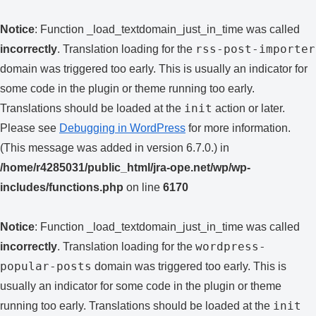
Notice
: Function _load_textdomain_just_in_time was called
rss-post-importer
incorrectly
. Translation loading for the
domain was triggered too early. This is usually an indicator for
some code in the plugin or theme running too early.
init
Translations should be loaded at the
action or later.
Please see
Debugging in WordPress
for more information.
(This message was added in version 6.7.0.) in
/home/r4285031/public_html/jra-ope.net/wp/wp-
includes/functions.php
on line
6170
Notice
: Function _load_textdomain_just_in_time was called
wordpress-
incorrectly
. Translation loading for the
popular-posts
domain was triggered too early. This is
usually an indicator for some code in the plugin or theme
init
running too early. Translations should be loaded at the