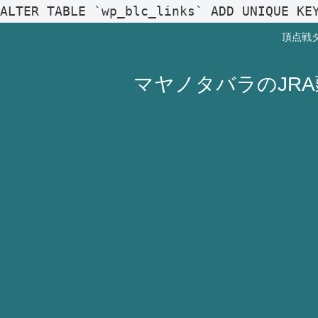
ALTER TABLE `wp_blc_links` ADD UNIQUE KE
頂点戦
マヤノタバラのJR