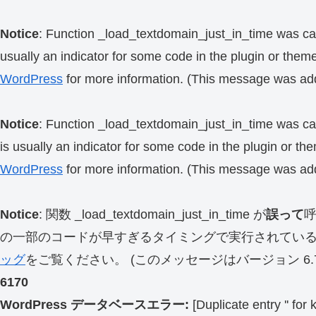
Notice
: Function _load_textdomain_just_in_time was ca
usually an indicator for some code in the plugin or them
WordPress
for more information. (This message was add
Notice
: Function _load_textdomain_just_in_time was ca
is usually an indicator for some code in the plugin or th
WordPress
for more information. (This message was add
Notice
: 関数 _load_textdomain_just_in_time が
誤って
の一部のコードが早すぎるタイミングで実行されてい
ッグ
をご覧ください。 (このメッセージはバージョン 6.7.
6170
WordPress データベースエラー:
[Duplicate entry '' for 