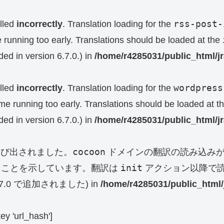
rss-post-
lled
incorrectly
. Translation loading for the
e running too early. Translations should be loaded at the
ed in version 6.7.0.) in
/home/r4285031/public_html/j
wordpress
lled
incorrectly
. Translation loading for the
eme running too early. Translations should be loaded at t
ed in version 6.7.0.) in
/home/r4285031/public_html/j
cocoon
呼び出されました。
ドメインの翻訳の読み込みが
init
ることを示しています。翻訳は
アクション以降で読
0 で追加されました) in
/home/r4285031/public_html/
key 'url_hash']