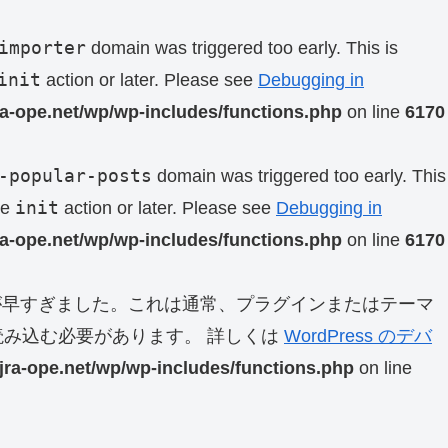
importer
domain was triggered too early. This is
init
action or later. Please see
Debugging in
ra-ope.net/wp/wp-includes/functions.php
on line
6170
-popular-posts
domain was triggered too early. This
init
he
action or later. Please see
Debugging in
ra-ope.net/wp/wp-includes/functions.php
on line
6170
早すぎました。これは通常、プラグインまたはテーマ
み込む必要があります。 詳しくは
WordPress のデバ
jra-ope.net/wp/wp-includes/functions.php
on line