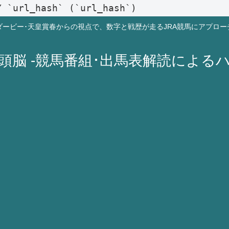
Y `url_hash` (`url_hash`)
ダービー･天皇賞春からの視点で、数字と戦歴が走るJRA競馬にアプロー
A頭脳 -競馬番組･出馬表解読による