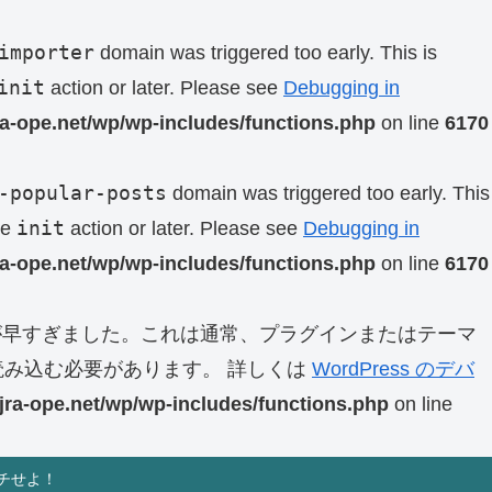
importer
domain was triggered too early. This is
init
action or later. Please see
Debugging in
ra-ope.net/wp/wp-includes/functions.php
on line
6170
-popular-posts
domain was triggered too early. This
init
he
action or later. Please see
Debugging in
ra-ope.net/wp/wp-includes/functions.php
on line
6170
早すぎました。これは通常、プラグインまたはテーマ
み込む必要があります。 詳しくは
WordPress のデバ
jra-ope.net/wp/wp-includes/functions.php
on line
チせよ！