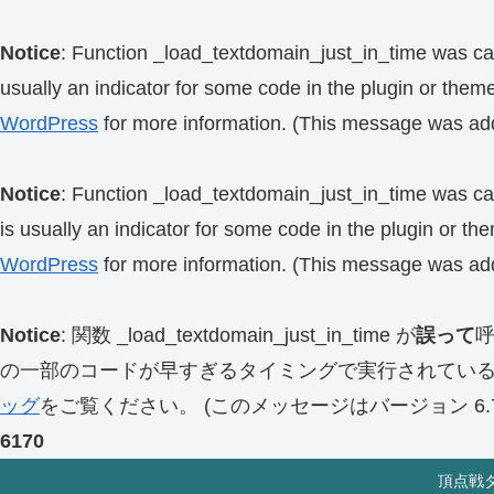
Notice
: Function _load_textdomain_just_in_time was ca
usually an indicator for some code in the plugin or them
WordPress
for more information. (This message was add
Notice
: Function _load_textdomain_just_in_time was ca
is usually an indicator for some code in the plugin or th
WordPress
for more information. (This message was add
Notice
: 関数 _load_textdomain_just_in_time が
誤って
の一部のコードが早すぎるタイミングで実行されてい
ッグ
をご覧ください。 (このメッセージはバージョン 6.7.
6170
頂点戦