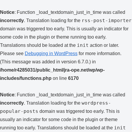
Notice
: Function _load_textdomain_just_in_time was called
rss-post-importer
incorrectly
. Translation loading for the
domain was triggered too early. This is usually an indicator for
some code in the plugin or theme running too early.
init
Translations should be loaded at the
action or later.
Please see
Debugging in WordPress
for more information.
(This message was added in version 6.7.0.) in
/home/r4285031/public_html/jra-ope.net/wp/wp-
includes/functions.php
on line
6170
Notice
: Function _load_textdomain_just_in_time was called
wordpress-
incorrectly
. Translation loading for the
popular-posts
domain was triggered too early. This is
usually an indicator for some code in the plugin or theme
init
running too early. Translations should be loaded at the