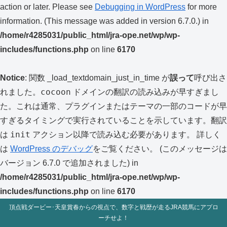
action or later. Please see
Debugging in WordPress
for more
information. (This message was added in version 6.7.0.) in
/home/r4285031/public_html/jra-ope.net/wp/wp-
includes/functions.php
on line
6170
Notice
: 関数 _load_textdomain_just_in_time が
誤って
呼び出さ
cocoon
れました。
ドメインの翻訳の読み込みが早すぎまし
た。これは通常、プラグインまたはテーマの一部のコードが早
すぎるタイミングで実行されていることを示しています。翻訳
init
は
アクション以降で読み込む必要があります。 詳しく
は
WordPress のデバッグ
をご覧ください。 (このメッセージは
バージョン 6.7.0 で追加されました) in
/home/r4285031/public_html/jra-ope.net/wp/wp-
includes/functions.php
on line
6170
頂点戦ダービー･天皇賞春からの視点で、数字と戦歴が走るJRA競馬にアプロ
ーチせよ！