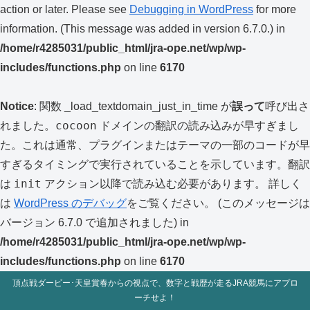
action or later. Please see
Debugging in WordPress
for more
information. (This message was added in version 6.7.0.) in
/home/r4285031/public_html/jra-ope.net/wp/wp-
includes/functions.php
on line
6170
Notice
: 関数 _load_textdomain_just_in_time が
誤って
呼び出さ
cocoon
れました。
ドメインの翻訳の読み込みが早すぎまし
た。これは通常、プラグインまたはテーマの一部のコードが早
すぎるタイミングで実行されていることを示しています。翻訳
init
は
アクション以降で読み込む必要があります。 詳しく
は
WordPress のデバッグ
をご覧ください。 (このメッセージは
バージョン 6.7.0 で追加されました) in
/home/r4285031/public_html/jra-ope.net/wp/wp-
includes/functions.php
on line
6170
頂点戦ダービー･天皇賞春からの視点で、数字と戦歴が走るJRA競馬にアプロ
ーチせよ！