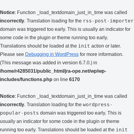
Notice
: Function _load_textdomain_just_in_time was called
rss-post-importer
incorrectly
. Translation loading for the
domain was triggered too early. This is usually an indicator for
some code in the plugin or theme running too early.
init
Translations should be loaded at the
action or later.
Please see
Debugging in WordPress
for more information.
(This message was added in version 6.7.0.) in
/home/r4285031/public_html/jra-ope.net/wp/wp-
includes/functions.php
on line
6170
Notice
: Function _load_textdomain_just_in_time was called
wordpress-
incorrectly
. Translation loading for the
popular-posts
domain was triggered too early. This is
usually an indicator for some code in the plugin or theme
init
running too early. Translations should be loaded at the