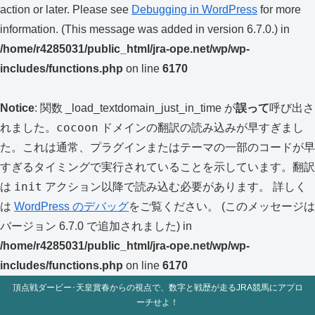
action or later. Please see
Debugging in WordPress
for more
information. (This message was added in version 6.7.0.) in
/home/r4285031/public_html/jra-ope.net/wp/wp-
includes/functions.php
on line
6170
Notice
: 関数 _load_textdomain_just_in_time が
誤って
呼び出さ
cocoon
れました。
ドメインの翻訳の読み込みが早すぎまし
た。これは通常、プラグインまたはテーマの一部のコードが早
すぎるタイミングで実行されていることを示しています。翻訳
init
は
アクション以降で読み込む必要があります。 詳しく
は
WordPress のデバッグ
をご覧ください。 (このメッセージは
バージョン 6.7.0 で追加されました) in
/home/r4285031/public_html/jra-ope.net/wp/wp-
includes/functions.php
on line
6170
頂点戦ダービー･天皇賞春からの視点で、数字と戦歴が走るJRA競馬にアプロ
ーチせよ！