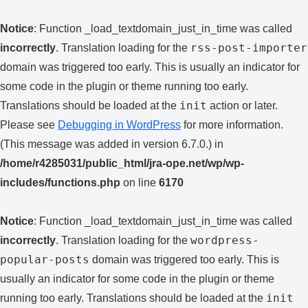
Notice
: Function _load_textdomain_just_in_time was called
rss-post-importer
incorrectly
. Translation loading for the
domain was triggered too early. This is usually an indicator for
some code in the plugin or theme running too early.
init
Translations should be loaded at the
action or later.
Please see
Debugging in WordPress
for more information.
(This message was added in version 6.7.0.) in
/home/r4285031/public_html/jra-ope.net/wp/wp-
includes/functions.php
on line
6170
Notice
: Function _load_textdomain_just_in_time was called
wordpress-
incorrectly
. Translation loading for the
popular-posts
domain was triggered too early. This is
usually an indicator for some code in the plugin or theme
init
running too early. Translations should be loaded at the