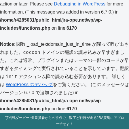
action or later. Please see
Debugging in WordPress
for more
information. (This message was added in version 6.7.0.) in
/home/r4285031/public_html/jra-ope.net/wp/wp-
includes/functions.php
on line
6170
Notice
: 関数 _load_textdomain_just_in_time が
誤って
呼び出さ
cocoon
れました。
ドメインの翻訳の読み込みが早すぎまし
た。これは通常、プラグインまたはテーマの一部のコードが早
すぎるタイミングで実行されていることを示しています。翻訳
init
は
アクション以降で読み込む必要があります。 詳しく
は
WordPress のデバッグ
をご覧ください。 (このメッセージは
バージョン 6.7.0 で追加されました) in
/home/r4285031/public_html/jra-ope.net/wp/wp-
includes/functions.php
on line
6170
頂点戦ダービー･天皇賞春からの視点で、数字と戦歴が走るJRA競馬にアプロ
ーチせよ！