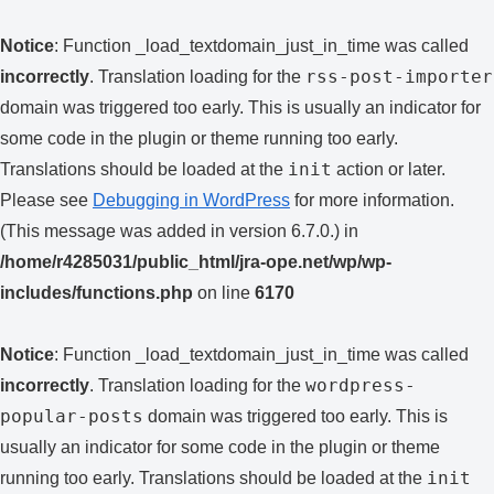
Notice
: Function _load_textdomain_just_in_time was called
rss-post-importer
incorrectly
. Translation loading for the
domain was triggered too early. This is usually an indicator for
some code in the plugin or theme running too early.
init
Translations should be loaded at the
action or later.
Please see
Debugging in WordPress
for more information.
(This message was added in version 6.7.0.) in
/home/r4285031/public_html/jra-ope.net/wp/wp-
includes/functions.php
on line
6170
Notice
: Function _load_textdomain_just_in_time was called
wordpress-
incorrectly
. Translation loading for the
popular-posts
domain was triggered too early. This is
usually an indicator for some code in the plugin or theme
init
running too early. Translations should be loaded at the