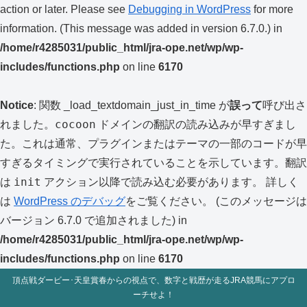
action or later. Please see
Debugging in WordPress
for more
information. (This message was added in version 6.7.0.) in
/home/r4285031/public_html/jra-ope.net/wp/wp-
includes/functions.php
on line
6170
Notice
: 関数 _load_textdomain_just_in_time が
誤って
呼び出さ
cocoon
れました。
ドメインの翻訳の読み込みが早すぎまし
た。これは通常、プラグインまたはテーマの一部のコードが早
すぎるタイミングで実行されていることを示しています。翻訳
init
は
アクション以降で読み込む必要があります。 詳しく
は
WordPress のデバッグ
をご覧ください。 (このメッセージは
バージョン 6.7.0 で追加されました) in
/home/r4285031/public_html/jra-ope.net/wp/wp-
includes/functions.php
on line
6170
頂点戦ダービー･天皇賞春からの視点で、数字と戦歴が走るJRA競馬にアプロ
ーチせよ！