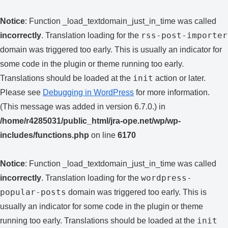
Notice
: Function _load_textdomain_just_in_time was called
rss-post-importer
incorrectly
. Translation loading for the
domain was triggered too early. This is usually an indicator for
some code in the plugin or theme running too early.
init
Translations should be loaded at the
action or later.
Please see
Debugging in WordPress
for more information.
(This message was added in version 6.7.0.) in
/home/r4285031/public_html/jra-ope.net/wp/wp-
includes/functions.php
on line
6170
Notice
: Function _load_textdomain_just_in_time was called
wordpress-
incorrectly
. Translation loading for the
popular-posts
domain was triggered too early. This is
usually an indicator for some code in the plugin or theme
init
running too early. Translations should be loaded at the