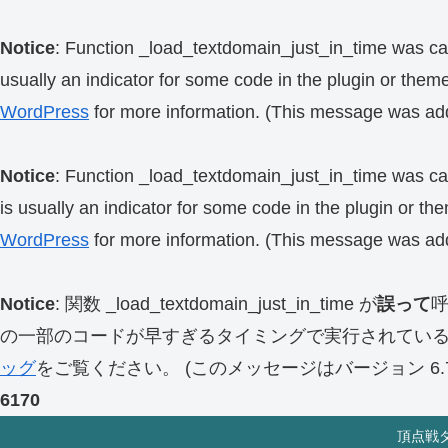
Notice
: Function _load_textdomain_just_in_time was ca
usually an indicator for some code in the plugin or them
WordPress
for more information. (This message was add
Notice
: Function _load_textdomain_just_in_time was ca
is usually an indicator for some code in the plugin or th
WordPress
for more information. (This message was add
Notice
: 関数 _load_textdomain_just_in_time が
誤って
の一部のコードが早すぎるタイミングで実行されてい
ッグ
をご覧ください。 (このメッセージはバージョン 6.7.
6170
頂点戦