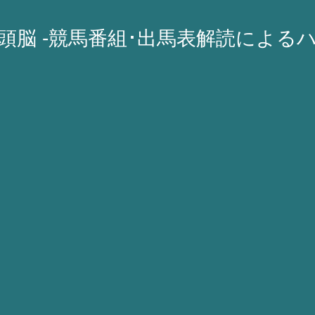
A頭脳 -競馬番組･出馬表解読による