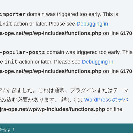
importer
domain was triggered too early. This is
init
action or later. Please see
Debugging in
ra-ope.net/wp/wp-includes/functions.php
on line
6170
-popular-posts
domain was triggered too early. This
init
he
action or later. Please see
Debugging in
ra-ope.net/wp/wp-includes/functions.php
on line
6170
早すぎました。これは通常、プラグインまたはテーマ
み込む必要があります。 詳しくは
WordPress のデバ
jra-ope.net/wp/wp-includes/functions.php
on line
チせよ！