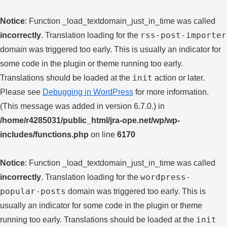
Notice
: Function _load_textdomain_just_in_time was called
rss-post-importer
incorrectly
. Translation loading for the
domain was triggered too early. This is usually an indicator for
some code in the plugin or theme running too early.
init
Translations should be loaded at the
action or later.
Please see
Debugging in WordPress
for more information.
(This message was added in version 6.7.0.) in
/home/r4285031/public_html/jra-ope.net/wp/wp-
includes/functions.php
on line
6170
Notice
: Function _load_textdomain_just_in_time was called
wordpress-
incorrectly
. Translation loading for the
popular-posts
domain was triggered too early. This is
usually an indicator for some code in the plugin or theme
init
running too early. Translations should be loaded at the