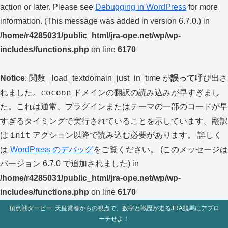
action or later. Please see
Debugging in WordPress
for more
information. (This message was added in version 6.7.0.) in
/home/r4285031/public_html/jra-ope.net/wp/wp-
includes/functions.php
on line
6170
Notice
: 関数 _load_textdomain_just_in_time が
誤って
呼び出さ
cocoon
れました。
ドメインの翻訳の読み込みが早すぎまし
た。これは通常、プラグインまたはテーマの一部のコードが早
すぎるタイミングで実行されていることを示しています。翻訳
init
は
アクション以降で読み込む必要があります。 詳しく
は
WordPress のデバッグ
をご覧ください。 (このメッセージは
バージョン 6.7.0 で追加されました) in
/home/r4285031/public_html/jra-ope.net/wp/wp-
includes/functions.php
on line
6170
頂点戦ダービー･天皇賞春からの視点で、数字と戦歴が走るJRA競馬にアプロ
ーチせよ！