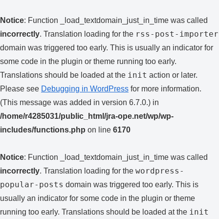
Notice
: Function _load_textdomain_just_in_time was called
rss-post-importer
incorrectly
. Translation loading for the
domain was triggered too early. This is usually an indicator for
some code in the plugin or theme running too early.
init
Translations should be loaded at the
action or later.
Please see
Debugging in WordPress
for more information.
(This message was added in version 6.7.0.) in
/home/r4285031/public_html/jra-ope.net/wp/wp-
includes/functions.php
on line
6170
Notice
: Function _load_textdomain_just_in_time was called
wordpress-
incorrectly
. Translation loading for the
popular-posts
domain was triggered too early. This is
usually an indicator for some code in the plugin or theme
init
running too early. Translations should be loaded at the