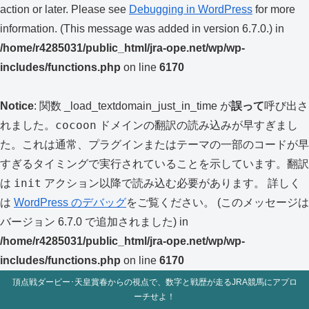
action or later. Please see
Debugging in WordPress
for more
information. (This message was added in version 6.7.0.) in
/home/r4285031/public_html/jra-ope.net/wp/wp-
includes/functions.php
on line
6170
Notice
: 関数 _load_textdomain_just_in_time が
誤って
呼び出さ
cocoon
れました。
ドメインの翻訳の読み込みが早すぎまし
た。これは通常、プラグインまたはテーマの一部のコードが早
すぎるタイミングで実行されていることを示しています。翻訳
init
は
アクション以降で読み込む必要があります。 詳しく
は
WordPress のデバッグ
をご覧ください。 (このメッセージは
バージョン 6.7.0 で追加されました) in
/home/r4285031/public_html/jra-ope.net/wp/wp-
includes/functions.php
on line
6170
頂点戦ダービー･天皇賞春からの視点で、数字と戦歴が走るJRA競馬にアプロ
ーチせよ！