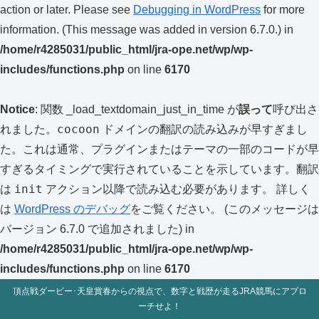
action or later. Please see
Debugging in WordPress
for more
information. (This message was added in version 6.7.0.) in
/home/r4285031/public_html/jra-ope.net/wp/wp-
includes/functions.php
on line
6170
Notice
: 関数 _load_textdomain_just_in_time が
誤って
呼び出さ
cocoon
れました。
ドメインの翻訳の読み込みが早すぎまし
た。これは通常、プラグインまたはテーマの一部のコードが早
すぎるタイミングで実行されていることを示しています。翻訳
init
は
アクション以降で読み込む必要があります。 詳しく
は
WordPress のデバッグ
をご覧ください。 (このメッセージは
バージョン 6.7.0 で追加されました) in
/home/r4285031/public_html/jra-ope.net/wp/wp-
includes/functions.php
on line
6170
頂点戦ダービー･天皇賞春からの視点で、数字と戦歴が走るJRA競馬にアプロ
ーチせよ！