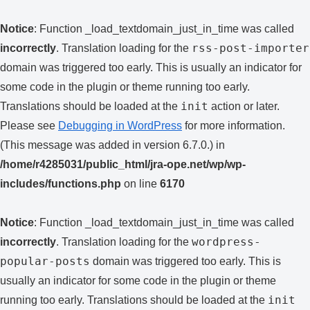
Notice
: Function _load_textdomain_just_in_time was called
rss-post-importer
incorrectly
. Translation loading for the
domain was triggered too early. This is usually an indicator for
some code in the plugin or theme running too early.
init
Translations should be loaded at the
action or later.
Please see
Debugging in WordPress
for more information.
(This message was added in version 6.7.0.) in
/home/r4285031/public_html/jra-ope.net/wp/wp-
includes/functions.php
on line
6170
Notice
: Function _load_textdomain_just_in_time was called
wordpress-
incorrectly
. Translation loading for the
popular-posts
domain was triggered too early. This is
usually an indicator for some code in the plugin or theme
init
running too early. Translations should be loaded at the