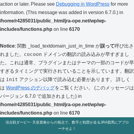
action or later. Please see
Debugging in WordPress
for more
information. (This message was added in version 6.7.0.) in
/home/r4285031/public_html/jra-ope.net/wp/wp-
includes/functions.php
on line
6170
Notice
: 関数 _load_textdomain_just_in_time が
誤って
呼び出さ
cocoon
れました。
ドメインの翻訳の読み込みが早すぎまし
た。これは通常、プラグインまたはテーマの一部のコードが早
すぎるタイミングで実行されていることを示しています。翻訳
init
は
アクション以降で読み込む必要があります。 詳しく
は
WordPress のデバッグ
をご覧ください。 (このメッセージは
バージョン 6.7.0 で追加されました) in
/home/r4285031/public_html/jra-ope.net/wp/wp-
includes/functions.php
on line
6170
頂点戦ダービー･天皇賞春からの視点で、数字と戦歴が走るJRA競馬にアプロ
ーチせよ！