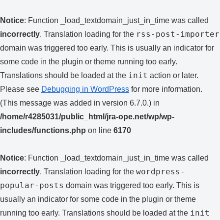
Notice
: Function _load_textdomain_just_in_time was called
rss-post-importer
incorrectly
. Translation loading for the
domain was triggered too early. This is usually an indicator for
some code in the plugin or theme running too early.
init
Translations should be loaded at the
action or later.
Please see
Debugging in WordPress
for more information.
(This message was added in version 6.7.0.) in
/home/r4285031/public_html/jra-ope.net/wp/wp-
includes/functions.php
on line
6170
Notice
: Function _load_textdomain_just_in_time was called
wordpress-
incorrectly
. Translation loading for the
popular-posts
domain was triggered too early. This is
usually an indicator for some code in the plugin or theme
init
running too early. Translations should be loaded at the