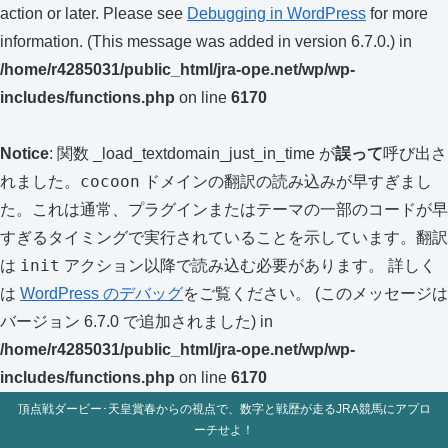
action or later. Please see
Debugging in WordPress
for more
information. (This message was added in version 6.7.0.) in
/home/r4285031/public_html/jra-ope.net/wp/wp-
includes/functions.php
on line
6170
Notice
: 関数 _load_textdomain_just_in_time が
誤って
呼び出さ
cocoon
れました。
ドメインの翻訳の読み込みが早すぎまし
た。これは通常、プラグインまたはテーマの一部のコードが早
すぎるタイミングで実行されていることを示しています。翻訳
init
は
アクション以降で読み込む必要があります。 詳しく
は
WordPress のデバッグ
をご覧ください。 (このメッセージは
バージョン 6.7.0 で追加されました) in
/home/r4285031/public_html/jra-ope.net/wp/wp-
includes/functions.php
on line
6170
頂点戦ダービー･天皇賞春からの視点で、数字と戦歴が走るJRA競馬にアプロ
ーチせよ！