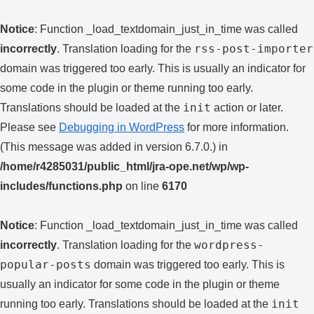
Notice
: Function _load_textdomain_just_in_time was called
rss-post-importer
incorrectly
. Translation loading for the
domain was triggered too early. This is usually an indicator for
some code in the plugin or theme running too early.
init
Translations should be loaded at the
action or later.
Please see
Debugging in WordPress
for more information.
(This message was added in version 6.7.0.) in
/home/r4285031/public_html/jra-ope.net/wp/wp-
includes/functions.php
on line
6170
Notice
: Function _load_textdomain_just_in_time was called
wordpress-
incorrectly
. Translation loading for the
popular-posts
domain was triggered too early. This is
usually an indicator for some code in the plugin or theme
init
running too early. Translations should be loaded at the