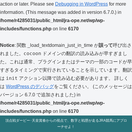
action or later. Please see
Debugging in WordPress
for more
information. (This message was added in version 6.7.0.) in
/home/r4285031/public_html/jra-ope.net/wp/wp-
includes/functions.php
on line
6170
Notice
: 関数 _load_textdomain_just_in_time が
誤って
呼び出さ
cocoon
れました。
ドメインの翻訳の読み込みが早すぎまし
た。これは通常、プラグインまたはテーマの一部のコードが早
すぎるタイミングで実行されていることを示しています。翻訳
init
は
アクション以降で読み込む必要があります。 詳しく
は
WordPress のデバッグ
をご覧ください。 (このメッセージは
バージョン 6.7.0 で追加されました) in
/home/r4285031/public_html/jra-ope.net/wp/wp-
includes/functions.php
on line
6170
頂点戦ダービー･天皇賞春からの視点で、数字と戦歴が走るJRA競馬にアプロ
ーチせよ！