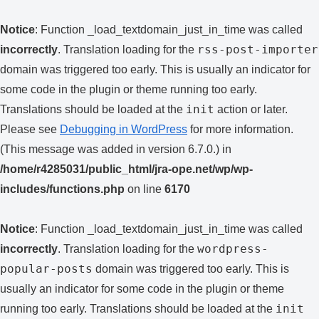
Notice
: Function _load_textdomain_just_in_time was called
rss-post-importer
incorrectly
. Translation loading for the
domain was triggered too early. This is usually an indicator for
some code in the plugin or theme running too early.
init
Translations should be loaded at the
action or later.
Please see
Debugging in WordPress
for more information.
(This message was added in version 6.7.0.) in
/home/r4285031/public_html/jra-ope.net/wp/wp-
includes/functions.php
on line
6170
Notice
: Function _load_textdomain_just_in_time was called
wordpress-
incorrectly
. Translation loading for the
popular-posts
domain was triggered too early. This is
usually an indicator for some code in the plugin or theme
init
running too early. Translations should be loaded at the