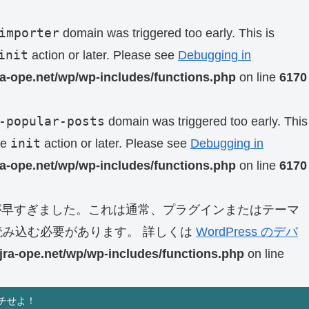
importer
domain was triggered too early. This is
init
action or later. Please see
Debugging in
ra-ope.net/wp/wp-includes/functions.php
on line
6170
-popular-posts
domain was triggered too early. This
init
he
action or later. Please see
Debugging in
ra-ope.net/wp/wp-includes/functions.php
on line
6170
早すぎました。これは通常、プラグインまたはテーマ
み込む必要があります。 詳しくは
WordPress のデバ
jra-ope.net/wp/wp-includes/functions.php
on line
チせよ！