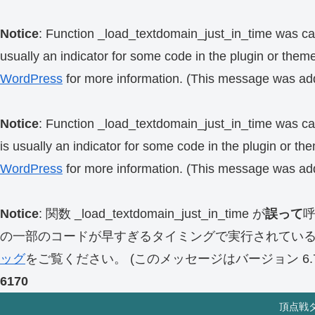
Notice
: Function _load_textdomain_just_in_time was ca
usually an indicator for some code in the plugin or them
WordPress
for more information. (This message was add
Notice
: Function _load_textdomain_just_in_time was ca
is usually an indicator for some code in the plugin or th
WordPress
for more information. (This message was add
Notice
: 関数 _load_textdomain_just_in_time が
誤って
の一部のコードが早すぎるタイミングで実行されてい
ッグ
をご覧ください。 (このメッセージはバージョン 6.7.
6170
頂点戦