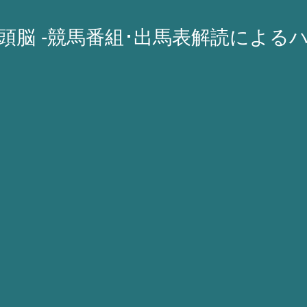
A頭脳 -競馬番組･出馬表解読による