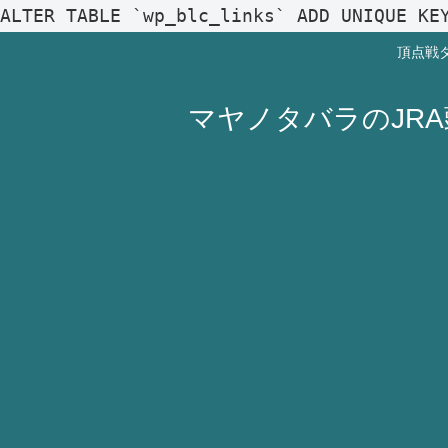
ALTER TABLE `wp_blc_links` ADD UNIQUE KE
頂点戦
マヤノタバラのJR