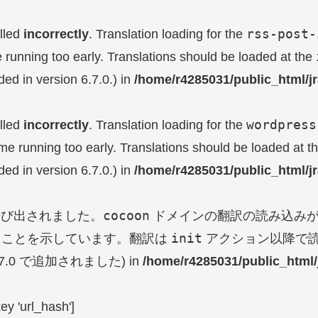
rss-post-
lled
incorrectly
. Translation loading for the
e running too early. Translations should be loaded at the
ed in version 6.7.0.) in
/home/r4285031/public_html/j
wordpress
lled
incorrectly
. Translation loading for the
eme running too early. Translations should be loaded at t
ed in version 6.7.0.) in
/home/r4285031/public_html/j
cocoon
呼び出されました。
ドメインの翻訳の読み込みが
init
ることを示しています。翻訳は
アクション以降で読
0 で追加されました) in
/home/r4285031/public_html/
key 'url_hash']