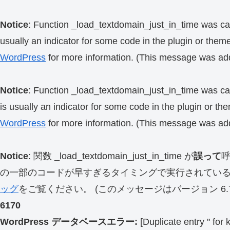
Notice
: Function _load_textdomain_just_in_time was ca
usually an indicator for some code in the plugin or them
WordPress
for more information. (This message was add
Notice
: Function _load_textdomain_just_in_time was ca
is usually an indicator for some code in the plugin or th
WordPress
for more information. (This message was add
Notice
: 関数 _load_textdomain_just_in_time が
誤って
の一部のコードが早すぎるタイミングで実行されてい
ッグ
をご覧ください。 (このメッセージはバージョン 6.7.
6170
WordPress データベースエラー:
[Duplicate entry '' for 