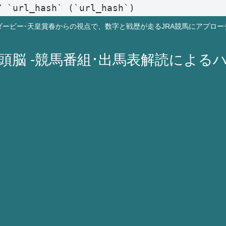
Y `url_hash` (`url_hash`)
ダービー･天皇賞春からの視点で、数字と戦歴が走るJRA競馬にアプロー
A頭脳 -競馬番組･出馬表解読による