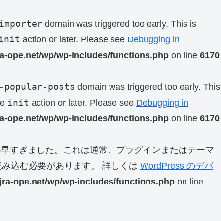
importer
domain was triggered too early. This is
init
action or later. Please see
Debugging in
ra-ope.net/wp/wp-includes/functions.php
on line
6170
-popular-posts
domain was triggered too early. This
init
he
action or later. Please see
Debugging in
ra-ope.net/wp/wp-includes/functions.php
on line
6170
早すぎました。これは通常、プラグインまたはテーマ
み込む必要があります。 詳しくは
WordPress のデバ
jra-ope.net/wp/wp-includes/functions.php
on line