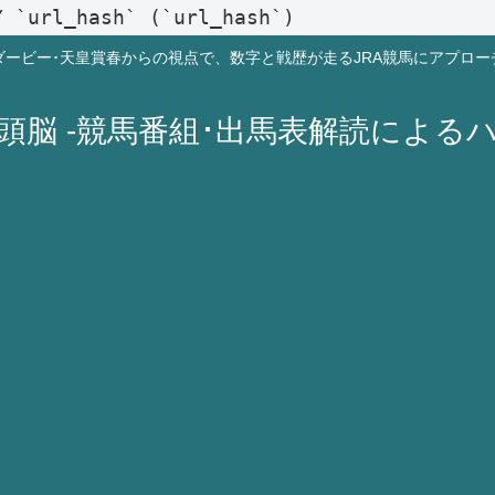
Y `url_hash` (`url_hash`)
ダービー･天皇賞春からの視点で、数字と戦歴が走るJRA競馬にアプロー
A頭脳 -競馬番組･出馬表解読による