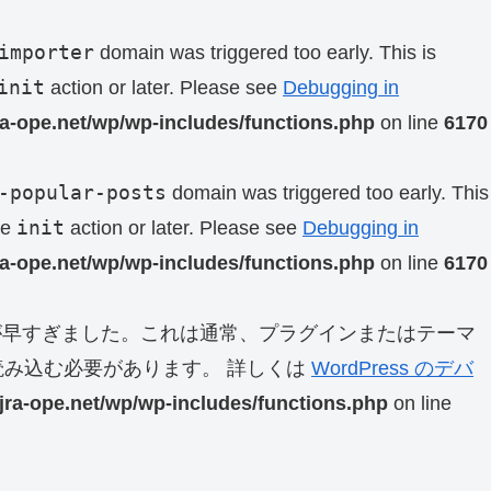
importer
domain was triggered too early. This is
init
action or later. Please see
Debugging in
ra-ope.net/wp/wp-includes/functions.php
on line
6170
-popular-posts
domain was triggered too early. This
init
he
action or later. Please see
Debugging in
ra-ope.net/wp/wp-includes/functions.php
on line
6170
早すぎました。これは通常、プラグインまたはテーマ
み込む必要があります。 詳しくは
WordPress のデバ
jra-ope.net/wp/wp-includes/functions.php
on line