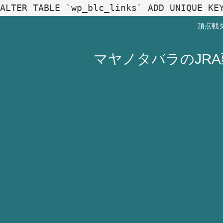
ALTER TABLE `wp_blc_links` ADD UNIQUE KE
頂点戦
マヤノタバラのJR