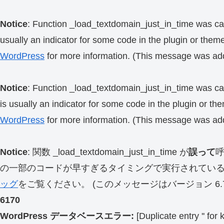
Notice
: Function _load_textdomain_just_in_time was ca
usually an indicator for some code in the plugin or them
WordPress
for more information. (This message was add
Notice
: Function _load_textdomain_just_in_time was ca
is usually an indicator for some code in the plugin or th
WordPress
for more information. (This message was add
Notice
: 関数 _load_textdomain_just_in_time が
誤って
の一部のコードが早すぎるタイミングで実行されてい
ッグ
をご覧ください。 (このメッセージはバージョン 6.7.
6170
WordPress データベースエラー:
[Duplicate entry '' for 