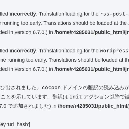
rss-post-
lled
incorrectly
. Translation loading for the
e running too early. Translations should be loaded at the
ed in version 6.7.0.) in
/home/r4285031/public_html/j
wordpress
lled
incorrectly
. Translation loading for the
eme running too early. Translations should be loaded at t
ed in version 6.7.0.) in
/home/r4285031/public_html/j
cocoon
呼び出されました。
ドメインの翻訳の読み込みが
init
ることを示しています。翻訳は
アクション以降で読
0 で追加されました) in
/home/r4285031/public_html/
key 'url_hash']