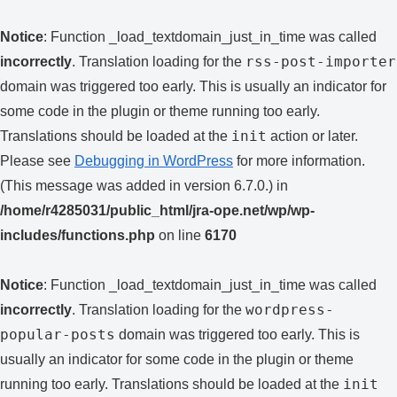
Notice
: Function _load_textdomain_just_in_time was called
rss-post-importer
incorrectly
. Translation loading for the
domain was triggered too early. This is usually an indicator for
some code in the plugin or theme running too early.
init
Translations should be loaded at the
action or later.
Please see
Debugging in WordPress
for more information.
(This message was added in version 6.7.0.) in
/home/r4285031/public_html/jra-ope.net/wp/wp-
includes/functions.php
on line
6170
Notice
: Function _load_textdomain_just_in_time was called
wordpress-
incorrectly
. Translation loading for the
popular-posts
domain was triggered too early. This is
usually an indicator for some code in the plugin or theme
init
running too early. Translations should be loaded at the