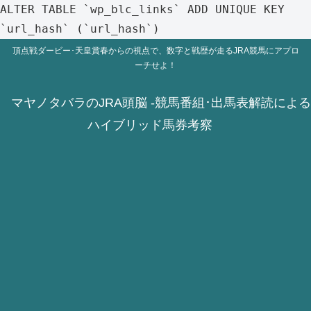
ALTER TABLE `wp_blc_links` ADD UNIQUE KEY
`url_hash` (`url_hash`)
頂点戦ダービー･天皇賞春からの視点で、数字と戦歴が走るJRA競馬にアプロ
ーチせよ！
マヤノタバラのJRA頭脳 -競馬番組･出馬表解読による
ハイブリッド馬券考察