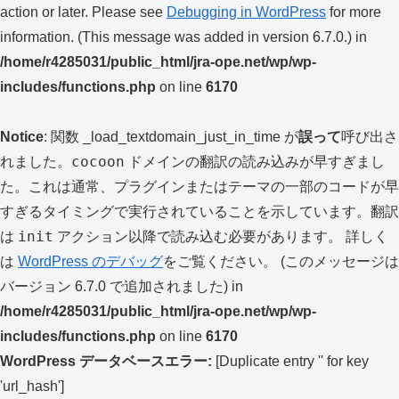
action or later. Please see
Debugging in WordPress
for more
information. (This message was added in version 6.7.0.) in
/home/r4285031/public_html/jra-ope.net/wp/wp-
includes/functions.php
on line
6170
Notice
: 関数 _load_textdomain_just_in_time が
誤って
呼び出さ
cocoon
れました。
ドメインの翻訳の読み込みが早すぎまし
た。これは通常、プラグインまたはテーマの一部のコードが早
すぎるタイミングで実行されていることを示しています。翻訳
init
は
アクション以降で読み込む必要があります。 詳しく
は
WordPress のデバッグ
をご覧ください。 (このメッセージは
バージョン 6.7.0 で追加されました) in
/home/r4285031/public_html/jra-ope.net/wp/wp-
includes/functions.php
on line
6170
WordPress データベースエラー:
[Duplicate entry '' for key
'url_hash']