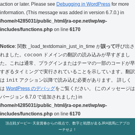
action or later. Please see
Debugging in WordPress
for more
information. (This message was added in version 6.7.0.) in
/home/r4285031/public_html/jra-ope.net/wp/wp-
includes/functions.php
on line
6170
Notice
: 関数 _load_textdomain_just_in_time が
誤って
呼び出さ
cocoon
れました。
ドメインの翻訳の読み込みが早すぎまし
た。これは通常、プラグインまたはテーマの一部のコードが早
すぎるタイミングで実行されていることを示しています。翻訳
init
は
アクション以降で読み込む必要があります。 詳しく
は
WordPress のデバッグ
をご覧ください。 (このメッセージは
バージョン 6.7.0 で追加されました) in
/home/r4285031/public_html/jra-ope.net/wp/wp-
includes/functions.php
on line
6170
頂点戦ダービー･天皇賞春からの視点で、数字と戦歴が走るJRA競馬にアプロ
ーチせよ！