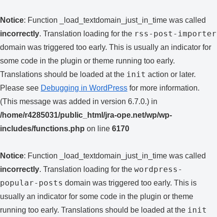
Notice
: Function _load_textdomain_just_in_time was called
rss-post-importer
incorrectly
. Translation loading for the
domain was triggered too early. This is usually an indicator for
some code in the plugin or theme running too early.
init
Translations should be loaded at the
action or later.
Please see
Debugging in WordPress
for more information.
(This message was added in version 6.7.0.) in
/home/r4285031/public_html/jra-ope.net/wp/wp-
includes/functions.php
on line
6170
Notice
: Function _load_textdomain_just_in_time was called
wordpress-
incorrectly
. Translation loading for the
popular-posts
domain was triggered too early. This is
usually an indicator for some code in the plugin or theme
init
running too early. Translations should be loaded at the