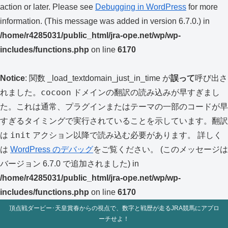
action or later. Please see
Debugging in WordPress
for more
information. (This message was added in version 6.7.0.) in
/home/r4285031/public_html/jra-ope.net/wp/wp-
includes/functions.php
on line
6170
Notice
: 関数 _load_textdomain_just_in_time が
誤って
呼び出さ
cocoon
れました。
ドメインの翻訳の読み込みが早すぎまし
た。これは通常、プラグインまたはテーマの一部のコードが早
すぎるタイミングで実行されていることを示しています。翻訳
init
は
アクション以降で読み込む必要があります。 詳しく
は
WordPress のデバッグ
をご覧ください。 (このメッセージは
バージョン 6.7.0 で追加されました) in
/home/r4285031/public_html/jra-ope.net/wp/wp-
includes/functions.php
on line
6170
頂点戦ダービー･天皇賞春からの視点で、数字と戦歴が走るJRA競馬にアプロ
ーチせよ！