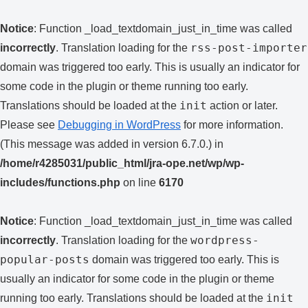
Notice
: Function _load_textdomain_just_in_time was called
rss-post-importer
incorrectly
. Translation loading for the
domain was triggered too early. This is usually an indicator for
some code in the plugin or theme running too early.
init
Translations should be loaded at the
action or later.
Please see
Debugging in WordPress
for more information.
(This message was added in version 6.7.0.) in
/home/r4285031/public_html/jra-ope.net/wp/wp-
includes/functions.php
on line
6170
Notice
: Function _load_textdomain_just_in_time was called
wordpress-
incorrectly
. Translation loading for the
popular-posts
domain was triggered too early. This is
usually an indicator for some code in the plugin or theme
init
running too early. Translations should be loaded at the