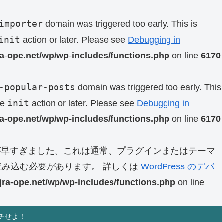
importer
domain was triggered too early. This is
init
action or later. Please see
Debugging in
ra-ope.net/wp/wp-includes/functions.php
on line
6170
-popular-posts
domain was triggered too early. This
init
he
action or later. Please see
Debugging in
ra-ope.net/wp/wp-includes/functions.php
on line
6170
早すぎました。これは通常、プラグインまたはテーマ
み込む必要があります。 詳しくは
WordPress のデバ
jra-ope.net/wp/wp-includes/functions.php
on line
チせよ！