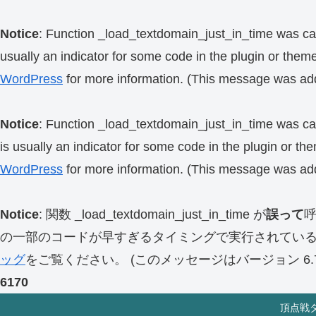
Notice
: Function _load_textdomain_just_in_time was ca
usually an indicator for some code in the plugin or them
WordPress
for more information. (This message was add
Notice
: Function _load_textdomain_just_in_time was ca
is usually an indicator for some code in the plugin or th
WordPress
for more information. (This message was add
Notice
: 関数 _load_textdomain_just_in_time が
誤って
の一部のコードが早すぎるタイミングで実行されてい
ッグ
をご覧ください。 (このメッセージはバージョン 6.7.
6170
頂点戦