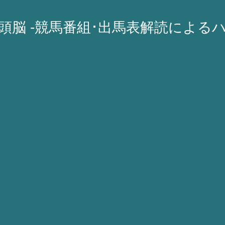
A頭脳 -競馬番組･出馬表解読による