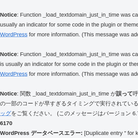
Notice
: Function _load_textdomain_just_in_time was ca
usually an indicator for some code in the plugin or them
WordPress
for more information. (This message was add
Notice
: Function _load_textdomain_just_in_time was ca
is usually an indicator for some code in the plugin or th
WordPress
for more information. (This message was add
Notice
: 関数 _load_textdomain_just_in_time が
誤って
の一部のコードが早すぎるタイミングで実行されてい
ッグ
をご覧ください。 (このメッセージはバージョン 6.7.
6170
WordPress データベースエラー:
[Duplicate entry '' for 