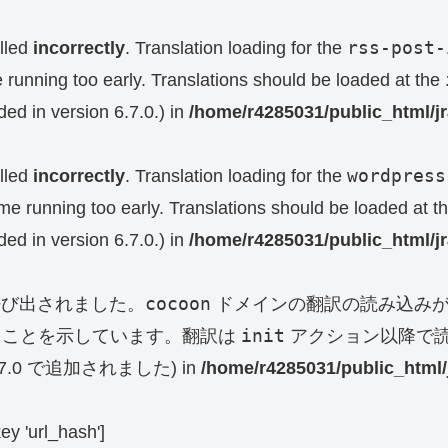
rss-post-
lled
incorrectly
. Translation loading for the
e running too early. Translations should be loaded at the
ed in version 6.7.0.) in
/home/r4285031/public_html/j
wordpress
lled
incorrectly
. Translation loading for the
eme running too early. Translations should be loaded at t
ed in version 6.7.0.) in
/home/r4285031/public_html/j
cocoon
呼び出されました。
ドメインの翻訳の読み込みが
init
ることを示しています。翻訳は
アクション以降で読
0 で追加されました) in
/home/r4285031/public_html/
key 'url_hash']