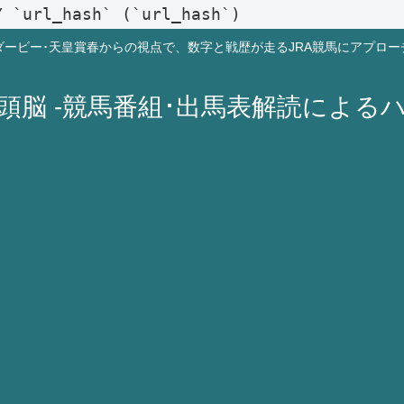
Y `url_hash` (`url_hash`)
ダービー･天皇賞春からの視点で、数字と戦歴が走るJRA競馬にアプロー
A頭脳 -競馬番組･出馬表解読による