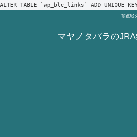
ALTER TABLE `wp_blc_links` ADD UNIQUE KE
頂点戦
マヤノタバラのJR