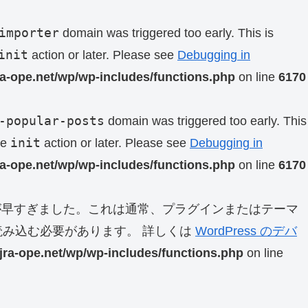
importer
domain was triggered too early. This is
init
action or later. Please see
Debugging in
ra-ope.net/wp/wp-includes/functions.php
on line
6170
-popular-posts
domain was triggered too early. This
init
he
action or later. Please see
Debugging in
ra-ope.net/wp/wp-includes/functions.php
on line
6170
早すぎました。これは通常、プラグインまたはテーマ
み込む必要があります。 詳しくは
WordPress のデバ
jra-ope.net/wp/wp-includes/functions.php
on line