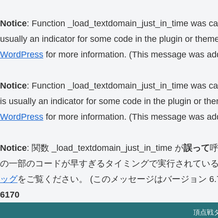
Notice
: Function _load_textdomain_just_in_time was ca
usually an indicator for some code in the plugin or them
WordPress
for more information. (This message was add
Notice
: Function _load_textdomain_just_in_time was ca
is usually an indicator for some code in the plugin or th
WordPress
for more information. (This message was add
Notice
: 関数 _load_textdomain_just_in_time が
誤って
の一部のコードが早すぎるタイミングで実行されてい
ッグ
をご覧ください。 (このメッセージはバージョン 6.7.
6170
頂点戦