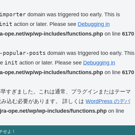
importer
domain was triggered too early. This is
init
action or later. Please see
Debugging in
ra-ope.net/wp/wp-includes/functions.php
on line
6170
-popular-posts
domain was triggered too early. This
init
he
action or later. Please see
Debugging in
ra-ope.net/wp/wp-includes/functions.php
on line
6170
早すぎました。これは通常、プラグインまたはテーマ
み込む必要があります。 詳しくは
WordPress のデバ
jra-ope.net/wp/wp-includes/functions.php
on line
チせよ！