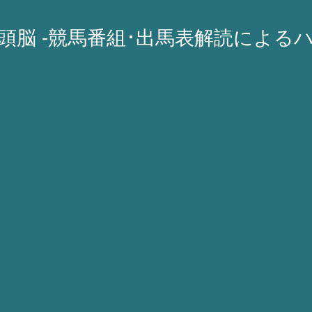
A頭脳 -競馬番組･出馬表解読による