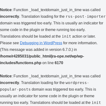
Notice
: Function _load_textdomain_just_in_time was called
rss-post-importer
incorrectly
. Translation loading for the
domain was triggered too early. This is usually an indicator for
some code in the plugin or theme running too early.
init
Translations should be loaded at the
action or later.
Please see
Debugging in WordPress
for more information.
(This message was added in version 6.7.0.) in
/home/r4285031/public_html/jra-ope.net/wp/wp-
includes/functions.php
on line
6170
Notice
: Function _load_textdomain_just_in_time was called
wordpress-
incorrectly
. Translation loading for the
popular-posts
domain was triggered too early. This is
usually an indicator for some code in the plugin or theme
init
running too early. Translations should be loaded at the