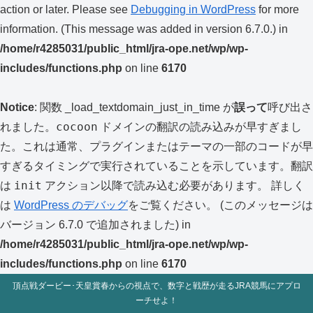
action or later. Please see
Debugging in WordPress
for more
information. (This message was added in version 6.7.0.) in
/home/r4285031/public_html/jra-ope.net/wp/wp-
includes/functions.php
on line
6170
Notice
: 関数 _load_textdomain_just_in_time が
誤って
呼び出さ
cocoon
れました。
ドメインの翻訳の読み込みが早すぎまし
た。これは通常、プラグインまたはテーマの一部のコードが早
すぎるタイミングで実行されていることを示しています。翻訳
init
は
アクション以降で読み込む必要があります。 詳しく
は
WordPress のデバッグ
をご覧ください。 (このメッセージは
バージョン 6.7.0 で追加されました) in
/home/r4285031/public_html/jra-ope.net/wp/wp-
includes/functions.php
on line
6170
頂点戦ダービー･天皇賞春からの視点で、数字と戦歴が走るJRA競馬にアプロ
ーチせよ！