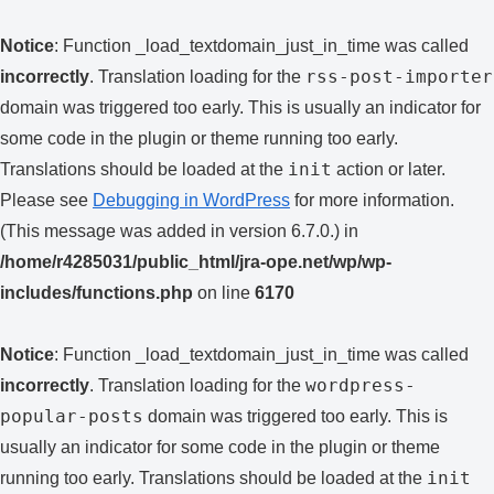
Notice
: Function _load_textdomain_just_in_time was called
rss-post-importer
incorrectly
. Translation loading for the
domain was triggered too early. This is usually an indicator for
some code in the plugin or theme running too early.
init
Translations should be loaded at the
action or later.
Please see
Debugging in WordPress
for more information.
(This message was added in version 6.7.0.) in
/home/r4285031/public_html/jra-ope.net/wp/wp-
includes/functions.php
on line
6170
Notice
: Function _load_textdomain_just_in_time was called
wordpress-
incorrectly
. Translation loading for the
popular-posts
domain was triggered too early. This is
usually an indicator for some code in the plugin or theme
init
running too early. Translations should be loaded at the