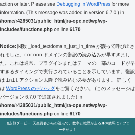
action or later. Please see
Debugging in WordPress
for more
information. (This message was added in version 6.7.0.) in
/home/r4285031/public_html/jra-ope.net/wp/wp-
includes/functions.php
on line
6170
Notice
: 関数 _load_textdomain_just_in_time が
誤って
呼び出さ
cocoon
れました。
ドメインの翻訳の読み込みが早すぎまし
た。これは通常、プラグインまたはテーマの一部のコードが早
すぎるタイミングで実行されていることを示しています。翻訳
init
は
アクション以降で読み込む必要があります。 詳しく
は
WordPress のデバッグ
をご覧ください。 (このメッセージは
バージョン 6.7.0 で追加されました) in
/home/r4285031/public_html/jra-ope.net/wp/wp-
includes/functions.php
on line
6170
頂点戦ダービー･天皇賞春からの視点で、数字と戦歴が走るJRA競馬にアプロ
ーチせよ！