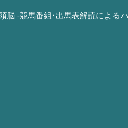
A頭脳 -競馬番組･出馬表解読による