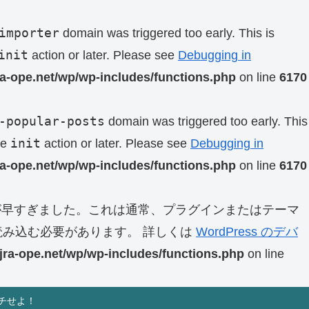
importer
domain was triggered too early. This is
init
action or later. Please see
Debugging in
ra-ope.net/wp/wp-includes/functions.php
on line
6170
-popular-posts
domain was triggered too early. This
init
he
action or later. Please see
Debugging in
ra-ope.net/wp/wp-includes/functions.php
on line
6170
早すぎました。これは通常、プラグインまたはテーマ
み込む必要があります。 詳しくは
WordPress のデバ
jra-ope.net/wp/wp-includes/functions.php
on line
チせよ！