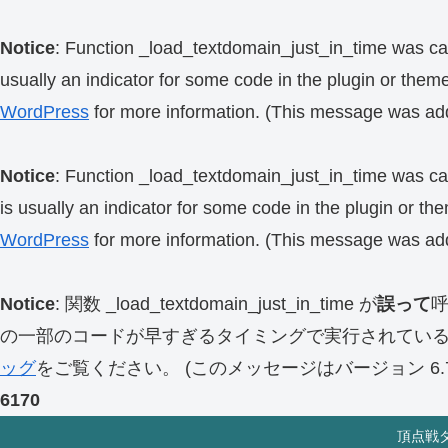
Notice
: Function _load_textdomain_just_in_time was ca
usually an indicator for some code in the plugin or them
WordPress
for more information. (This message was add
Notice
: Function _load_textdomain_just_in_time was ca
is usually an indicator for some code in the plugin or th
WordPress
for more information. (This message was add
Notice
: 関数 _load_textdomain_just_in_time が
誤って
の一部のコードが早すぎるタイミングで実行されてい
ッグ
をご覧ください。 (このメッセージはバージョン 6.7.
6170
頂点戦